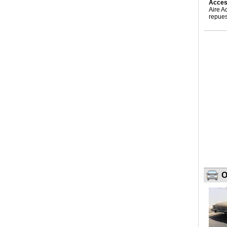
Acces
Aire A
repues
O