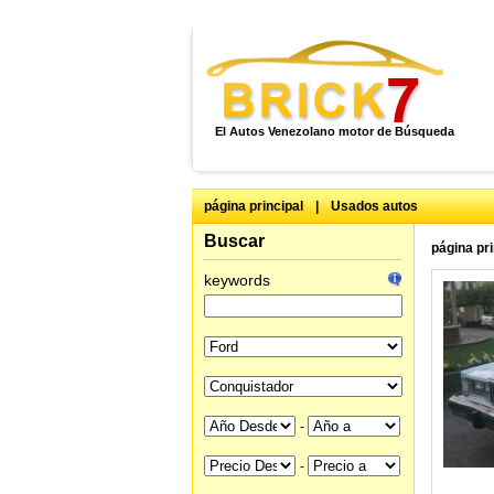
El Autos Venezolano motor de Búsqueda
página principal
|
Usados autos
Buscar
página pri
keywords
-
-