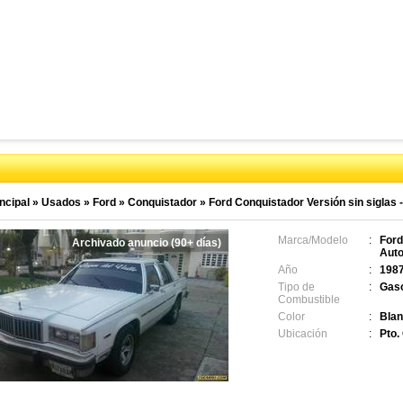
ncipal
»
Usados
»
Ford
»
Conquistador
»
Ford Conquistador Versión sin siglas 
Marca/Modelo
:
Ford
Archivado anuncio (90+ días)
Auto
Año
:
198
Tipo de
:
Gaso
Combustible
Color
:
Bla
Ubicación
:
Pto.