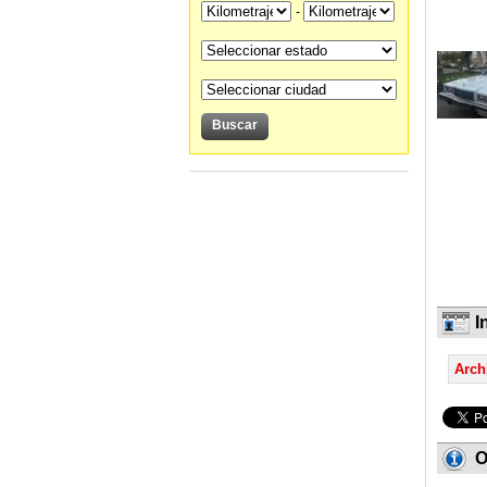
-
I
Arch
O