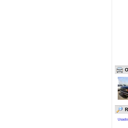
O
R
Usados