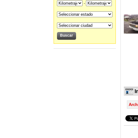
-
I
Arch