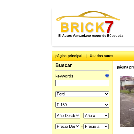
El Autos Venezolano motor de Búsqueda
página principal
|
Usados autos
Buscar
página pri
keywords
-
-