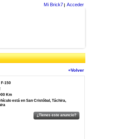
Mi Brick7
Acceder
|
«Volver
 F-150
2
000 Km
ehículo está en San Cristóbal, Táchira,
ira