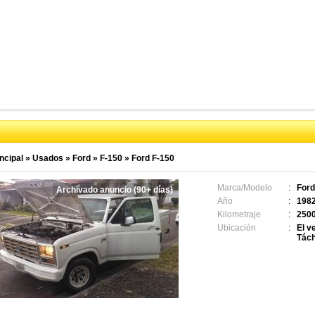
ncipal
»
Usados
»
Ford
»
F-150
»
Ford F-150
Marca/Modelo
:
Ford
Archivado anuncio (90+ días)
Año
:
198
Kilometraje
:
250
Ubicación
:
El v
Tách