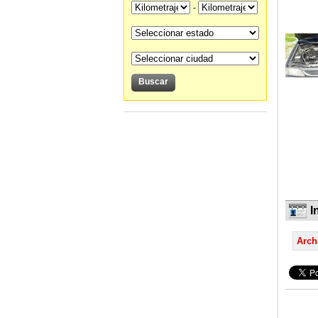
-
I
Arch