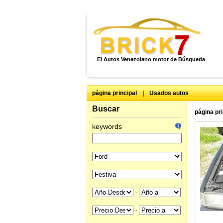
El Autos Venezolano motor de Búsqueda
página principal
|
Usados autos
Buscar
página pri
keywords
-
-