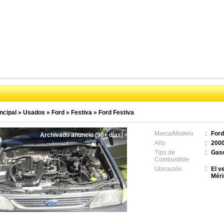
ncipal
»
Usados
»
Ford
»
Festiva
»
Ford Festiva
Marca/Modelo
:
Ford
Archivado anuncio (90+ días)
Año
:
200
Tipo de
:
Gaso
Combustible
Ubicación
:
El v
Méri