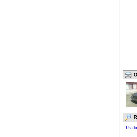
O
R
Usados