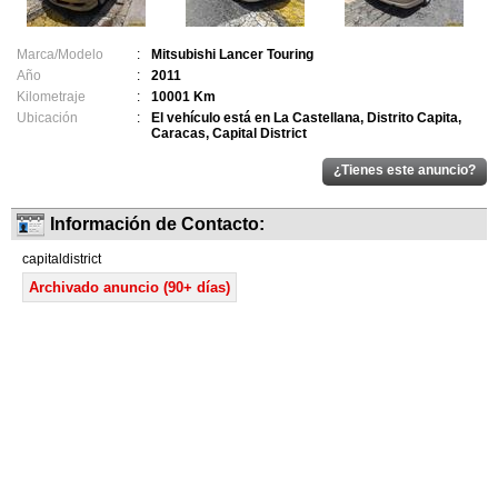
Marca/Modelo
:
Mitsubishi Lancer Touring
Año
:
2011
Kilometraje
:
10001 Km
Ubicación
:
El vehículo está en La Castellana, Distrito Capita,
Caracas, Capital District
Información de Contacto:
capitaldistrict
Archivado anuncio (90+ días)