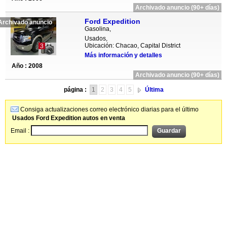
Archivado anuncio (90+ días)
Ford Expedition
Archivado anuncio
Gasolina,
Usados,
Ubicación: Chacao, Capital District
3
Más información y detalles
Año : 2008
Archivado anuncio (90+ días)
página :
1
2
3
4
5
Última
Consiga actualizaciones correo electrónico diarias para el último
Usados Ford Expedition autos en venta
Email :