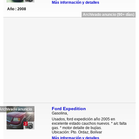
Más información y detalles
Año : 2008
Archivado anuncio (90+ días)
Ford Expedition
Archivado anuncio
Gasolina,
Usados, ford expedición año 2005 en
excelente estado cauchos nuevos. * a/c falta
3
gas. * motor detalle de bujías.
Ubicación: Pto. Ordaz, Bolívar
Más información y detalles