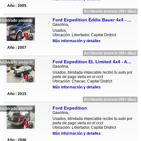
Año : 2005
Archivado anuncio (90+ días)
Ford Expedition Eddie Bauer 4x4 - Automatico
Archivado anuncio
Gasolina,
Usados,
Ubicación: Libertador, Capital District
3
Más información y detalles
Año : 2007
Archivado anuncio (90+ días)
Ford Expedition EL Limited 4x4 - Automatico
Archivado anuncio
Gasolina,
Usados, blindada impecable recibo tu auto por
parte de pago verla en el ccct
3
Ubicación: Chacao, Capital District
Más información y detalles
Año : 2015
Archivado anuncio (90+ días)
Ford Expedition
Archivado anuncio
Gasolina,
Usados, blindada impecable recibo tu auto por
parte de pago verla en el ccct
3
Ubicación: Libertador, Capital District
Más información y detalles
Año : 2006