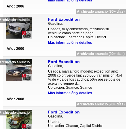
Más información y detalles
Año : 2006
Archivado anuncio (90+ días)
Ford Expedition
Archivado anuncio
Gasolina,
Usados, muy conservada, recivimos su
vehiculo como parte de pago.
3
Ubicación: Libertador, Capital District
Más información y detalles
Año : 2000
Archivado anuncio (90+ días)
Ford Expedition
Archivado anuncio
Gasolina,
Usados, marca: ford modelo: expedition año:
2008 color: verde km: 236.000 transmision: 4x4
3
% de vida de los cauchos: 50% posee bote de
aceite:no tiempo d...
Ubicación: Guárico, Guárico
Más información y detalles
Año : 2008
Archivado anuncio (90+ días)
Ford Expedition
Archivado anuncio
Gasolina,
Usados,
Ubicación: Chacao, Capital District
3