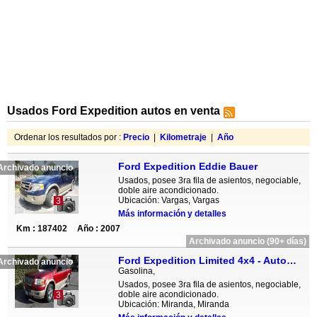
Usados Ford Expedition autos en venta
Ordenar los resultados por :
Precio
|
Kilometraje
|
Año
Ford Expedition Eddie Bauer
Archivado anuncio
Usados, posee 3ra fila de asientos, negociable,
doble aire acondicionado.
Ubicación: Vargas, Vargas
3
Más información y detalles
Km : 187402
Año : 2007
Archivado anuncio (90+ días)
Ford Expedition Limited 4x4 - Automatico
Archivado anuncio
Gasolina,
Usados, posee 3ra fila de asientos, negociable,
doble aire acondicionado.
3
Ubicación: Miranda, Miranda