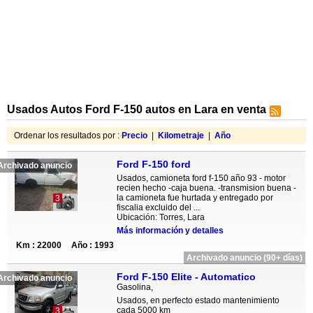
Usados Autos Ford F-150 autos en Lara en venta
Ordenar los resultados por :
Precio
|
Kilometraje
|
Año
Ford F-150 ford
Archivado anuncio
Usados, camioneta ford f-150 año 93 - motor
recien hecho -caja buena. -transmision buena -
la camioneta fue hurtada y entregado por
3
fiscalia excluido del ...
Ubicación: Torres, Lara
Más información y detalles
Km : 22000
Año : 1993
Archivado anuncio (90+ días)
Ford F-150 Elite - Automatico
Archivado anuncio
Gasolina,
Usados, en perfecto estado mantenimiento
cada 5000 km
3