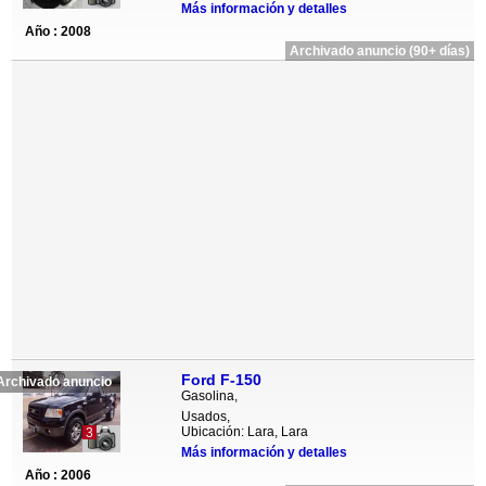
Más información y detalles
Año : 2008
Archivado anuncio (90+ días)
Ford F-150
Archivado anuncio
Gasolina,
Usados,
Ubicación: Lara, Lara
3
Más información y detalles
Año : 2006