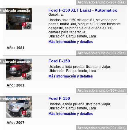
Archivado anuncio (90+ días)
Ford F-150 XLT Lariat - Automatico
Archivado anuncio
Gasolina,
Usados, ford f150 xlt lariat 81, se vende por
partes, motor 300, bloque a 0.30 con bastante
3
desgaste, es probable que quede a 0.60,
camara para reparar, la...
Ubicación: Barquisimeto, Lara
Más información y detalles
Año : 1981
Archivado anuncio (90+ días)
Ford F-150
Archivado anuncio
Usados, a toda prueba. lista para viajar.
Ubicación: Barquisimeto, Lara
3
Más información y detalles
Año : 2001
Archivado anuncio (90+ días)
Ford F-150
Archivado anuncio
Usados, a toda prueba. lista para viajar.
Ubicación: Barquisimeto, Lara
3
Más información y detalles
Año : 2007
Archivado anuncio (90+ días)