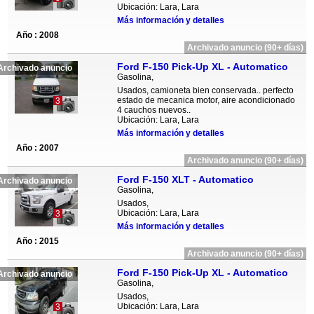
Ubicación: Lara, Lara
Más información y detalles
Año : 2008
Archivado anuncio (90+ días)
Ford F-150 Pick-Up XL - Automatico
Archivado anuncio
Gasolina,
Usados, camioneta bien conservada.. perfecto
estado de mecanica motor, aire acondicionado
3
4 cauchos nuevos..
Ubicación: Lara, Lara
Más información y detalles
Año : 2007
Archivado anuncio (90+ días)
Ford F-150 XLT - Automatico
Archivado anuncio
Gasolina,
Usados,
Ubicación: Lara, Lara
3
Más información y detalles
Año : 2015
Archivado anuncio (90+ días)
Ford F-150 Pick-Up XL - Automatico
Archivado anuncio
Gasolina,
Usados,
Ubicación: Lara, Lara
3