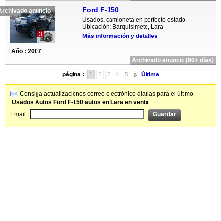
Ford F-150
Archivado anuncio
Usados, camioneta en perfecto estado.
Ubicación: Barquisimeto, Lara
3
Más información y detalles
Año : 2007
Archivado anuncio (90+ días)
página :
1
2
3
4
5
Última
Consiga actualizaciones correo electrónico diarias para el último
Usados Autos Ford F-150 autos en Lara en venta
Email :