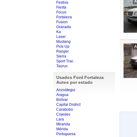
A
Festiva
Fiesta
Focus
Fortaleza
Fusion
Granada
Ka
Laser
Mustang
Pick-Up
A
Ranger
Sierra
Sport Trac
Taurus
Usados Ford Fortaleza
Autos por estado
Anzoátegui
Aragua
Bolívar
Capital District
Carabobo
Cojedes
Lara
Miranda
Mérida
Portuguesa