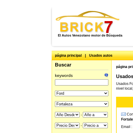
El Autos Venezolano motor de Búsqueda
página principal
|
Usados autos
Buscar
página pri
keywords
Usados 
Usados Fo
nivel loca
Cons
-
Fortal
-
Email :