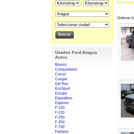
-
Ordenar lo
A
Usados Ford Aragua
Autos
Bronco
Conquistador
Corcel
Cougar
Del Rey
A
EcoSport
Escape
Expedition
Explorer
F-100
F-150
F-250
F-350
F-750
Fairlane