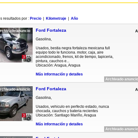
s resultados por :
Precio
|
Kilometraje
|
Año
Ford Fortaleza
rchivado anuncio
A
Gasolina,
Usados, bestia negra fortaleza mexicana full
equipo todo le funciona. motor, caja, aire
acondicionado, frenos, kit de tiempo, tapiceria,
3
pintura, cauchos e...
Ubicación: Aragua, Aragua
Más información y detalles
Archivado anuncio
Ford Fortaleza
rchivado anuncio
A
Gasolina,
Usados, vehiculo en perfecto estado, nunca
chocada, cauchos y bateria recientes
Ubicación: Santiago Mariño, Aragua
3
Más información y detalles
Archivado anuncio