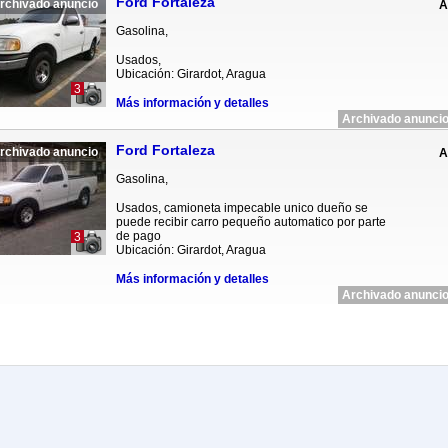
Ford Fortaleza
rchivado anuncio
A
Gasolina,
Usados,
Ubicación: Girardot, Aragua
3
Más información y detalles
Archivado anuncio
Ford Fortaleza
rchivado anuncio
A
Gasolina,
Usados, camioneta impecable unico dueño se
puede recibir carro pequeño automatico por parte
de pago
3
Ubicación: Girardot, Aragua
Más información y detalles
Archivado anuncio