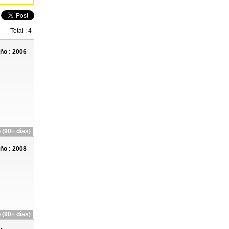
Total : 4
ño : 2006
 (90+ días)
ño : 2008
 (90+ días)