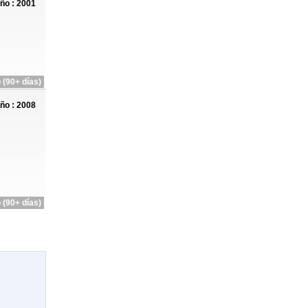
ño : 2001
 (90+ días)
ño : 2008
 (90+ días)