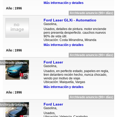
Más información y detalles
Año : 1996
Archivado anuncio (90+ días)
Ford Laser GLXi - Automatico
Gasolina,
Usados, detalles de pintura. motor enciende
pero presenta desperfecto. cauchos nuevos
90% de vida útil.
Ubicación: Costa Mirandina, Miranda
Más información y detalles
Año : 1996
Archivado anuncio (90+ días)
Ford Laser
Archivado anuncio
Gasolina,
Usados, en perfecto estado, papeles en regla,
tren delantero recién hecho, nunca chocado,
3
vendo por motivo de viaje.
Ubicación: Maiquetía, Vargas
Más información y detalles
Año : 1996
Archivado anuncio (90+ días)
Ford Laser
Archivado anuncio
Gasolina,
Usados,
Ubicación: Valencia, Carabobo