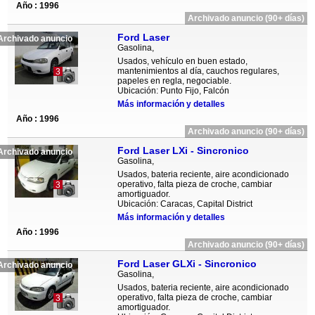
Año : 1996
Archivado anuncio (90+ días)
Ford Laser
Archivado anuncio
Gasolina,
Usados, vehículo en buen estado,
mantenimientos al día, cauchos regulares,
3
papeles en regla, negociable.
Ubicación: Punto Fijo, Falcón
Más información y detalles
Año : 1996
Archivado anuncio (90+ días)
Ford Laser LXi - Sincronico
Archivado anuncio
Gasolina,
Usados, bateria reciente, aire acondicionado
operativo, falta pieza de croche, cambiar
3
amortiguador.
Ubicación: Caracas, Capital District
Más información y detalles
Año : 1996
Archivado anuncio (90+ días)
Ford Laser GLXi - Sincronico
Archivado anuncio
Gasolina,
Usados, bateria reciente, aire acondicionado
operativo, falta pieza de croche, cambiar
3
amortiguador.