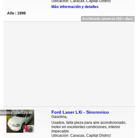
Ubicación: Caracas, Capital District
Más información y detalles
Año : 1996
Archivado anuncio (90+ días)
Ford Laser LXi - Sincronico
Archivado anuncio
Gasolina,
Usados, falta pieza para aire acondicionado,
motor en excelentes condiciones, interior
3
impecable.
Ubicación: Caracas, Capital District