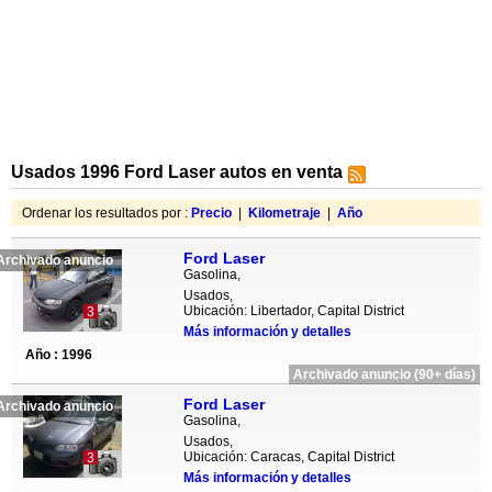
Usados 1996 Ford Laser autos en venta
Ordenar los resultados por :
Precio
|
Kilometraje
|
Año
Ford Laser
Archivado anuncio
Gasolina,
Usados,
Ubicación: Libertador, Capital District
3
Más información y detalles
Año : 1996
Archivado anuncio (90+ días)
Ford Laser
Archivado anuncio
Gasolina,
Usados,
Ubicación: Caracas, Capital District
3
Más información y detalles