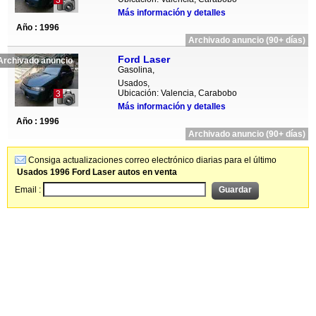
3
Más información y detalles
Año : 1996
Archivado anuncio (90+ días)
Ford Laser
Archivado anuncio
Gasolina,
Usados,
Ubicación: Valencia, Carabobo
3
Más información y detalles
Año : 1996
Archivado anuncio (90+ días)
Consiga actualizaciones correo electrónico diarias para el último
Usados 1996 Ford Laser autos en venta
Email :