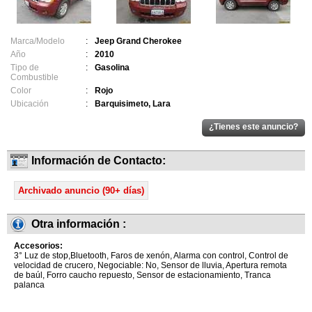
Marca/Modelo
:
Jeep Grand Cherokee
Año
:
2010
Tipo de
:
Gasolina
Combustible
Color
:
Rojo
Ubicación
:
Barquisimeto, Lara
Información de Contacto:
Archivado anuncio (90+ días)
Otra información :
Accesorios:
3° Luz de stop,Bluetooth, Faros de xenón, Alarma con control, Control de
velocidad de crucero, Negociable: No, Sensor de lluvia, Apertura remota
de baúl, Forro caucho repuesto, Sensor de estacionamiento, Tranca
palanca