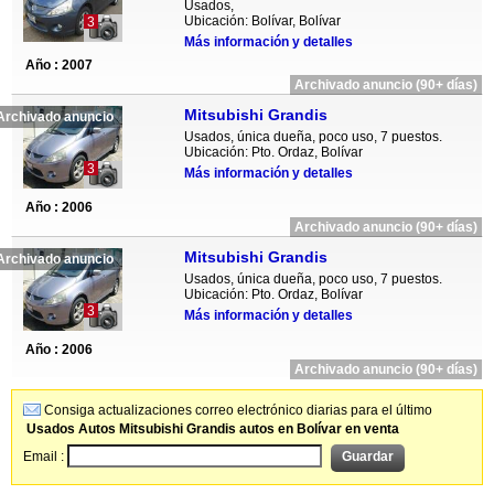
Usados,
Ubicación: Bolívar, Bolívar
3
Más información y detalles
Año : 2007
Archivado anuncio (90+ días)
Mitsubishi Grandis
Archivado anuncio
Usados, única dueña, poco uso, 7 puestos.
Ubicación: Pto. Ordaz, Bolívar
3
Más información y detalles
Año : 2006
Archivado anuncio (90+ días)
Mitsubishi Grandis
Archivado anuncio
Usados, única dueña, poco uso, 7 puestos.
Ubicación: Pto. Ordaz, Bolívar
3
Más información y detalles
Año : 2006
Archivado anuncio (90+ días)
Consiga actualizaciones correo electrónico diarias para el último
Usados Autos Mitsubishi Grandis autos en Bolívar en venta
Email :