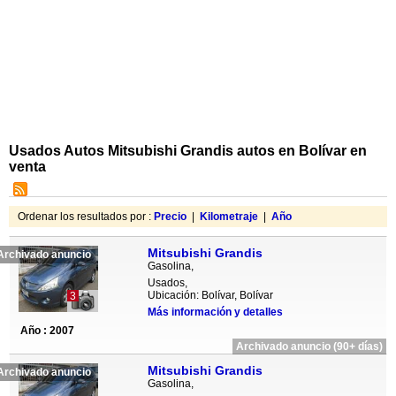
Usados Autos Mitsubishi Grandis autos en Bolívar en
venta
Ordenar los resultados por :
Precio
|
Kilometraje
|
Año
Mitsubishi Grandis
Archivado anuncio
Gasolina,
Usados,
Ubicación: Bolívar, Bolívar
3
Más información y detalles
Año : 2007
Archivado anuncio (90+ días)
Mitsubishi Grandis
Archivado anuncio
Gasolina,