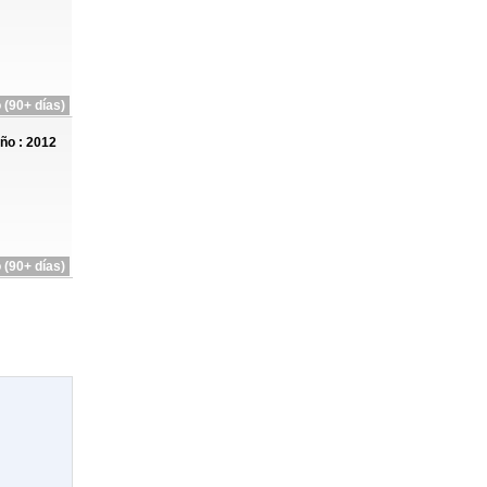
 (90+ días)
ño : 2012
 (90+ días)