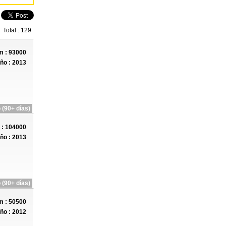
Total : 129
 : 93000
ño : 2013
 (90+ días)
: 104000
ño : 2013
 (90+ días)
 : 50500
ño : 2012