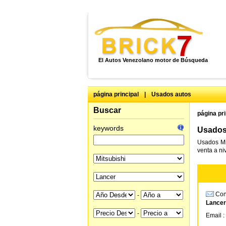
El Autos Venezolano motor de Búsqueda
página principal
|
Usados autos
Buscar
página pri
keywords
Usados 
Usados Mi
venta a ni
Cons
-
Lancer
-
Email :