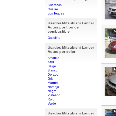
Guarenas
Guatire
Los Teques
Usados Mitsubishi Lancer
Autos por tipo de
combustible
A
Gasolina
Usados Mitsubishi Lancer
Autos por color
Amarillo
Azul
Beige
A
Blanco
Dorado
Gris
Marrón
Naranja
Negro
Plateado
Rojo
Verde
A
Usados Mitsubishi Lancer