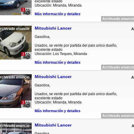
excelente estado
Ubicación: Miranda, Miranda
3
Más información y detalles
Archivado anuncio
Mitsubishi Lancer
rchivado anuncio
A
Gasolina,
Usados, se vente por partida del pais unico dueño,
excelente estado
Ubicación: Los Teques, Miranda
3
Más información y detalles
Archivado anuncio
Mitsubishi Lancer
rchivado anuncio
A
Gasolina,
Usados, se vente por partida del pais unico dueño,
excelente estado
Ubicación: Miranda, Miranda
3
Más información y detalles
Archivado anuncio
Mitsubishi Lancer
rchivado anuncio
A
Gasolina,