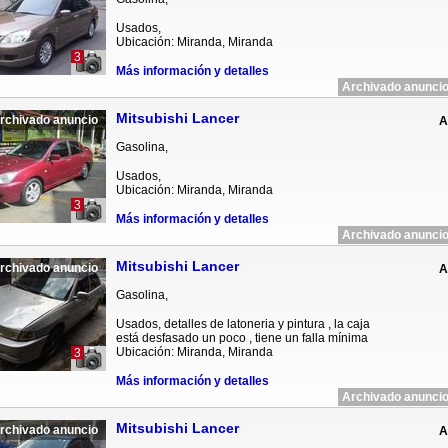
Usados,
Ubicación: Miranda, Miranda
3
Más información y detalles
Archivado anuncio
Mitsubishi Lancer
rchivado anuncio
A
Gasolina,
Usados,
Ubicación: Miranda, Miranda
3
Más información y detalles
Archivado anuncio
Mitsubishi Lancer
rchivado anuncio
A
Gasolina,
Usados, detalles de latoneria y pintura , la caja
está desfasado un poco , tiene un falla mínima
Ubicación: Miranda, Miranda
3
Más información y detalles
Archivado anuncio
Mitsubishi Lancer
rchivado anuncio
A