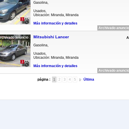
Gasolina,
Usados,
Ubicación: Miranda, Miranda
3
Más información y detalles
Archivado anuncio
Mitsubishi Lancer
rchivado anuncio
A
Gasolina,
Usados,
Ubicación: Miranda, Miranda
3
Más información y detalles
Archivado anuncio
página :
1
2
3
4
5
Última