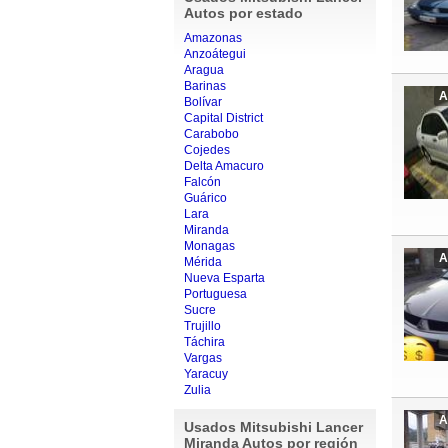
Autos por estado
Amazonas
Anzoátegui
Aragua
Barinas
A
Bolívar
Capital District
Carabobo
Cojedes
Delta Amacuro
Falcón
Guárico
Lara
Miranda
Monagas
A
Mérida
Nueva Esparta
Portuguesa
Sucre
Trujillo
Táchira
Vargas
Yaracuy
Zulia
A
Usados Mitsubishi Lancer
Miranda Autos por región