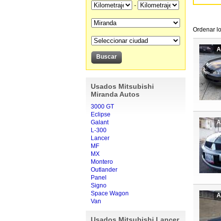
-
Ordenar lo
A
Usados Mitsubishi
Miranda Autos
3000 GT
Eclipse
Galant
A
L-300
Lancer
MF
MX
Montero
Outlander
Panel
Signo
Space Wagon
A
Van
Usados Mitsubishi Lancer