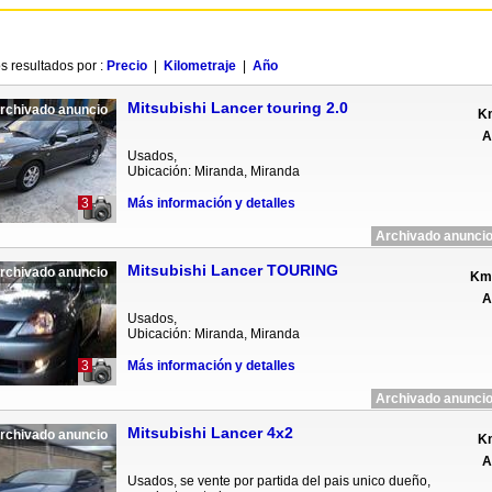
s resultados por :
Precio
|
Kilometraje
|
Año
Mitsubishi Lancer touring 2.0
rchivado anuncio
Km
A
Usados,
Ubicación: Miranda, Miranda
3
Más información y detalles
Archivado anuncio
Mitsubishi Lancer TOURING
rchivado anuncio
Km 
A
Usados,
Ubicación: Miranda, Miranda
3
Más información y detalles
Archivado anuncio
Mitsubishi Lancer 4x2
rchivado anuncio
Km
A
Usados, se vente por partida del pais unico dueño,