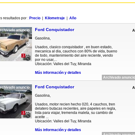
s resultados por :
Precio
|
Kilometraje
|
Año
Ford Conquistador
rchivado anuncio
A
Gasolina,
Usados, clasico conquistador , en buen estado,
mecanica al dia, cauchos con 80% de vida, bueno
de todo, mantenimiento del aire reciente, vendo
3
por no usar,...
Ubicación: Valles del Tuy, Miranda
Más información y detalles
Archivado anuncio
Ford Conquistador
rchivado anuncio
A
Gasolina,
Usados, motor recien hecho 020, 4 cauchos, tren
delatero butacas recientes, aire papeles en regla,
lista para viajar, tremenda maleta, su cambio de
3
aceite ...
Ubicación: Valles del Tuy, Miranda
Más información y detalles
Archivado anuncio