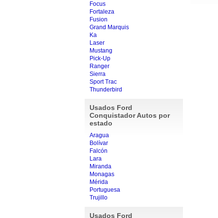
Focus
Fortaleza
Fusion
Grand Marquis
Ka
Laser
Mustang
Pick-Up
Ranger
Sierra
Sport Trac
Thunderbird
Usados Ford
Conquistador Autos por
estado
Aragua
Bolívar
Falcón
Lara
Miranda
Monagas
Mérida
Portuguesa
Trujillo
Usados Ford