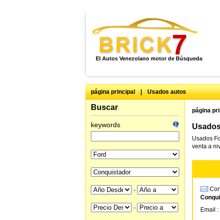
El Autos Venezolano motor de Búsqueda
página principal
|
Usados autos
Buscar
página pri
keywords
Usados
Usados Fo
venta a ni
Cons
-
Conqui
-
Email :