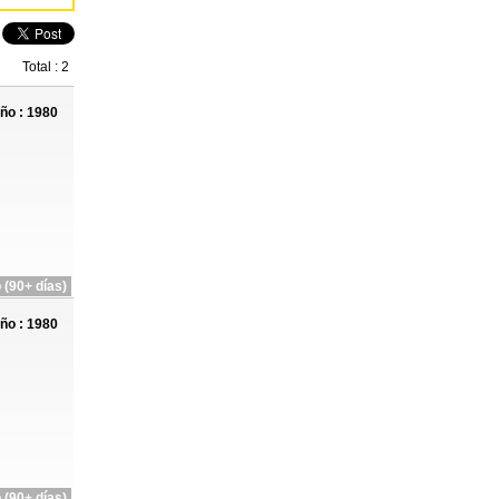
Total : 2
ño : 1980
 (90+ días)
ño : 1980
 (90+ días)