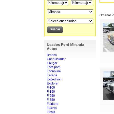
-
Ordenar lo
A
Usados Ford Miranda
Autos
Bronco
Conquistador
Cougar
EcoSport
Econoline
A
Escape
Expedition
Explorer
F-100
F-150
F-250
F-350
Fairlane
Festiva
Fiesta