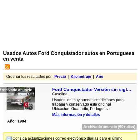
Usados Autos Ford Conquistador autos en Portuguesa
en venta
Ordenar los resultados por :
Precio
|
Kilometraje
|
Año
Ford Conquistador Versión sin siglas - Automatico
Archivado anuncio
Gasolina,
Usados, en muy buenas condiciones para
trabajar y conservado esta original
3
Ubicación: Guanarito, Portuguesa
Más información y detalles
Año : 1984
Archivado anuncio (90+ días)
Consiga actualizaciones correo electrónico diarias para el último