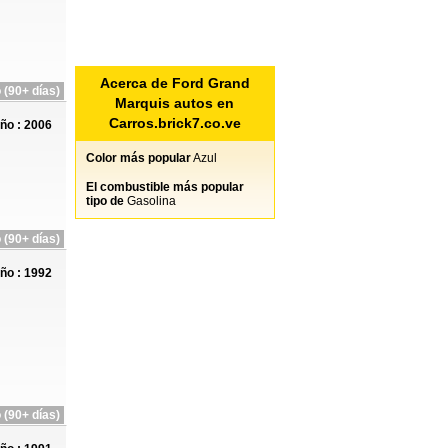
Acerca de Ford Grand
 (90+ días)
Marquis autos en
Carros.brick7.co.ve
ño : 2006
Color más popular
Azul
El combustible más popular
tipo de
Gasolina
 (90+ días)
ño : 1992
 (90+ días)