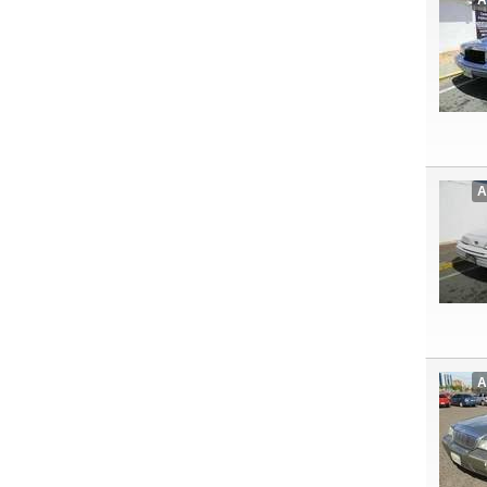
A
A
A