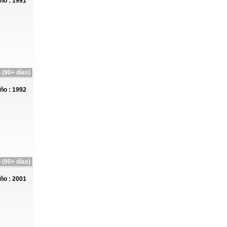
ño : 1991
 (90+ días)
ño : 1992
 (90+ días)
ño : 2001