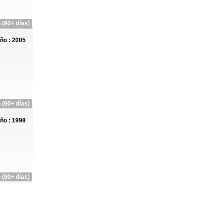
 (90+ días)
ño : 2005
 (90+ días)
ño : 1998
 (90+ días)