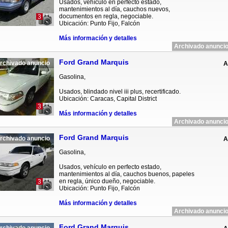
Usados, vehículo en perfecto estado,
mantenimientos al día, cauchos nuevos,
documentos en regla, negociable.
3
Ubicación: Punto Fijo, Falcón
Más información y detalles
Archivado anuncio
Ford Grand Marquis
rchivado anuncio
A
Gasolina,
Usados, blindado nivel iii plus, recertificado.
Ubicación: Caracas, Capital District
3
Más información y detalles
Archivado anuncio
Ford Grand Marquis
rchivado anuncio
A
Gasolina,
Usados, vehículo en perfecto estado,
mantenimientos al día, cauchos buenos, papeles
en regla, único dueño, negociable.
3
Ubicación: Punto Fijo, Falcón
Más información y detalles
Archivado anuncio
Ford Grand Marquis