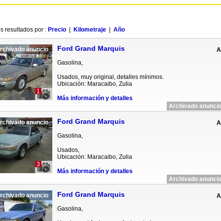
s resultados por :
Precio
|
Kilometraje
|
Año
Ford Grand Marquis
rchivado anuncio
A
Gasolina,
Usados, muy original, detalles mínimos.
Ubicación: Maracaibo, Zulia
1
Más información y detalles
Archivado anuncio
Ford Grand Marquis
rchivado anuncio
A
Gasolina,
Usados,
Ubicación: Maracaibo, Zulia
3
Más información y detalles
Archivado anuncio
Ford Grand Marquis
rchivado anuncio
A
Gasolina,