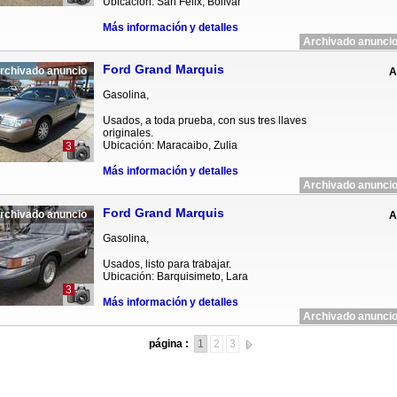
Ubicación: San Félix, Bolívar
Más información y detalles
Archivado anuncio
Ford Grand Marquis
rchivado anuncio
A
Gasolina,
Usados, a toda prueba, con sus tres llaves
originales.
Ubicación: Maracaibo, Zulia
3
Más información y detalles
Archivado anuncio
Ford Grand Marquis
rchivado anuncio
A
Gasolina,
Usados, listo para trabajar.
Ubicación: Barquisimeto, Lara
3
Más información y detalles
Archivado anuncio
página :
1
2
3