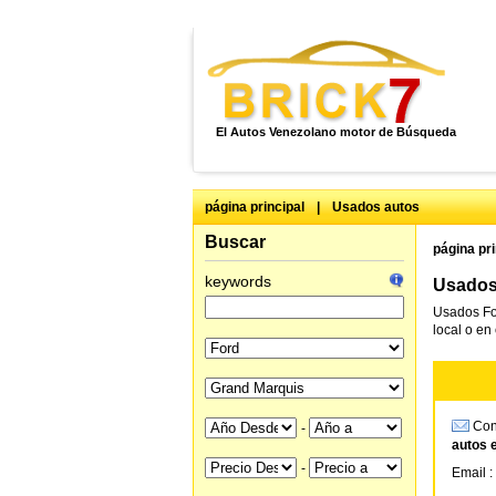
El Autos Venezolano motor de Búsqueda
página principal
|
Usados autos
Buscar
página pri
keywords
Usados
Usados Fo
local o en
Cons
-
autos 
-
Email :