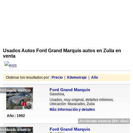
Usados Autos Ford Grand Marquis autos en Zulia en
venta
Ordenar los resultados por :
Precio
|
Kilometraje
|
Año
Ford Grand Marquis
Archivado anuncio
Gasolina,
Usados, muy original, detalles mínimos.
Ubicación: Maracaibo, Zulia
1
Más información y detalles
Año : 1992
Archivado anuncio (90+ días)
Ford Grand Marquis
Archivado anuncio