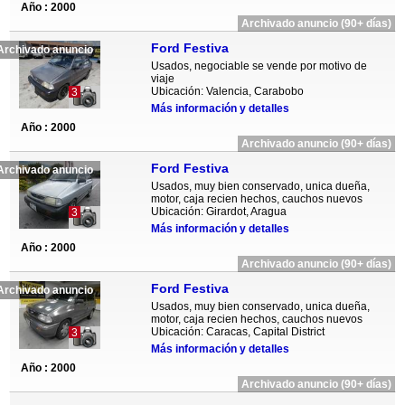
Año : 2000
Archivado anuncio (90+ días)
Ford Festiva
Archivado anuncio
Usados, negociable se vende por motivo de
viaje
Ubicación: Valencia, Carabobo
3
Más información y detalles
Año : 2000
Archivado anuncio (90+ días)
Ford Festiva
Archivado anuncio
Usados, muy bien conservado, unica dueña,
motor, caja recien hechos, cauchos nuevos
Ubicación: Girardot, Aragua
3
Más información y detalles
Año : 2000
Archivado anuncio (90+ días)
Ford Festiva
Archivado anuncio
Usados, muy bien conservado, unica dueña,
motor, caja recien hechos, cauchos nuevos
Ubicación: Caracas, Capital District
3
Más información y detalles
Año : 2000
Archivado anuncio (90+ días)