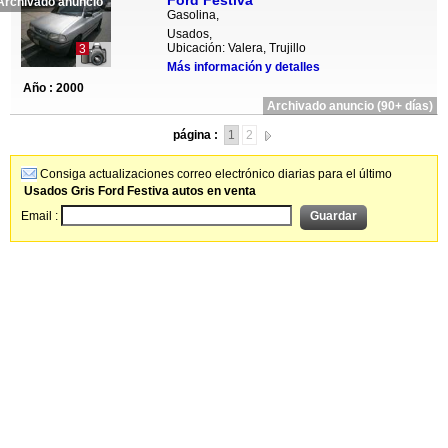
Ford Festiva
Archivado anuncio
Gasolina,
Usados,
Ubicación: Valera, Trujillo
3
Más información y detalles
Año : 2000
Archivado anuncio (90+ días)
página :
1
2
Consiga actualizaciones correo electrónico diarias para el último
Usados Gris Ford Festiva autos en venta
Email :