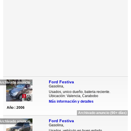
Ford Festiva
Archivado anuncio
Gasolina,
Usados, unico dueño, bateria reciente.
Ubicación: Valencia, Carabobo
3
Más información y detalles
Año : 2006
Archivado anuncio (90+ días)
Ford Festiva
Archivado anuncio
Gasolina,
Usados, vehículo en buen estado,