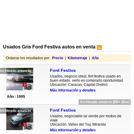
Usados Gris Ford Festiva autos en venta
Ordenar los resultados por :
Precio
|
Kilometraje
|
Año
Ford Festiva
Archivado anuncio
Usados, negocio ideal, fort festiva usado en
buen estado. verlo es comprarlo.oportunidad.
Ubicación: Caracas, Capital District
3
Más información y detalles
Año : 1995
Archivado anuncio (90+ días)
Ford Festiva
Archivado anuncio
Usados, negociable se vende por motivo de
viaje
Ubicación: Valles del Tuy, Miranda
3
Más información y detalles