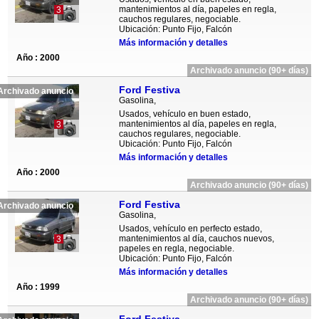
mantenimientos al día, papeles en regla,
3
cauchos regulares, negociable.
Ubicación: Punto Fijo, Falcón
Más información y detalles
Año : 2000
Archivado anuncio (90+ días)
Ford Festiva
Archivado anuncio
Gasolina,
Usados, vehículo en buen estado,
mantenimientos al día, papeles en regla,
3
cauchos regulares, negociable.
Ubicación: Punto Fijo, Falcón
Más información y detalles
Año : 2000
Archivado anuncio (90+ días)
Ford Festiva
Archivado anuncio
Gasolina,
Usados, vehículo en perfecto estado,
mantenimientos al día, cauchos nuevos,
3
papeles en regla, negociable.
Ubicación: Punto Fijo, Falcón
Más información y detalles
Año : 1999
Archivado anuncio (90+ días)