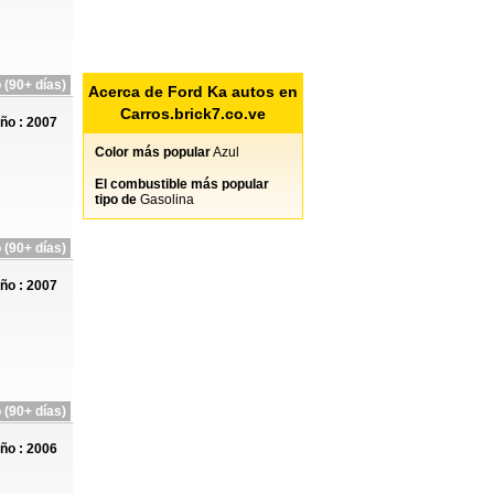
 (90+ días)
Acerca de Ford Ka autos en
Carros.brick7.co.ve
ño : 2007
Color más popular
Azul
El combustible más popular
tipo de
Gasolina
 (90+ días)
ño : 2007
 (90+ días)
ño : 2006