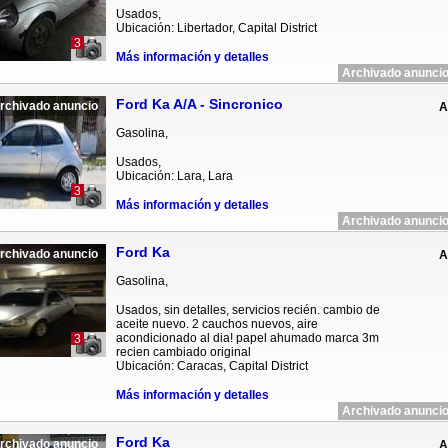
Usados,
Ubicación: Libertador, Capital District
3
Más información y detalles
Archivado anuncio
Ford Ka A/A - Sincronico
rchivado anuncio
A
Gasolina,
Usados,
Ubicación: Lara, Lara
3
Más información y detalles
Archivado anuncio
Ford Ka
rchivado anuncio
A
Gasolina,
Usados, sin detalles, servicios recién. cambio de
aceite nuevo. 2 cauchos nuevos, aire
acondicionado al dia! papel ahumado marca 3m
3
recien cambiado original
Ubicación: Caracas, Capital District
Más información y detalles
Archivado anuncio
Ford Ka
rchivado anuncio
A