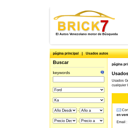
El Autos Venezolano motor de Búsqueda
página principal
|
Usados autos
Buscar
página pri
keywords
Usados 
Usados Gr
cualquier 
Cons
-
en ven
-
Email :