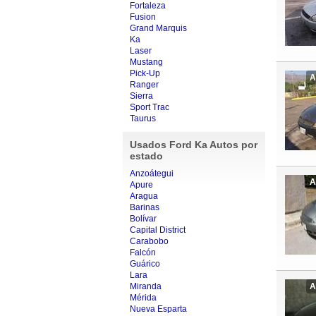
Fortaleza
Fusion
Grand Marquis
Ka
Laser
Mustang
Pick-Up
A
Ranger
Sierra
Sport Trac
Taurus
Usados Ford Ka Autos por
estado
Anzoátegui
A
Apure
Aragua
Barinas
Bolívar
Capital District
Carabobo
Falcón
Guárico
Lara
Miranda
A
Mérida
Nueva Esparta