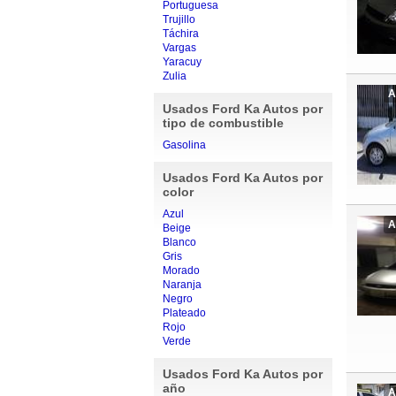
Portuguesa
Trujillo
Táchira
Vargas
Yaracuy
Zulia
A
Usados Ford Ka Autos por
tipo de combustible
Gasolina
Usados Ford Ka Autos por
color
Azul
A
Beige
Blanco
Gris
Morado
Naranja
Negro
Plateado
Rojo
Verde
Usados Ford Ka Autos por
año
A