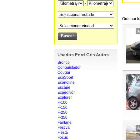
-
Ordenar lo
A
Usados Ford Gris Autos
Bronco
Conquistador
Cougar
EcoSport
A
Econoline
Escape
Expedition
Explorer
F-100
F-150
F-250
F-350
Fairlane
Festiva
A
Fiesta
Focus