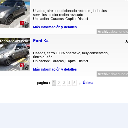
Usados, aire acondicionado reciente , todos los
servicios , motor recién revisado
Ubicación: Caracas, Capital District
3
Más información y detalles
Archivado anuncio
Ford Ka
rchivado anuncio
A
Usados, carro 100% operativo, muy conservado,
único dueño.
Ubicación: Caracas, Capital District
3
Más información y detalles
Archivado anuncio
página :
1
2
3
4
5
Última