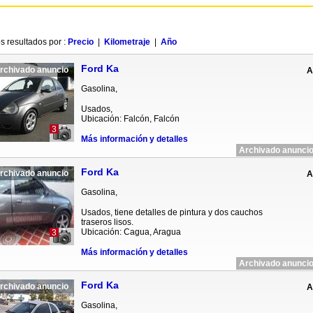
s resultados por :
Precio
|
Kilometraje
|
Año
Ford Ka
rchivado anuncio
A
Gasolina,
Usados,
Ubicación: Falcón, Falcón
3
Más información y detalles
Archivado anuncio
Ford Ka
rchivado anuncio
A
Gasolina,
Usados, tiene detalles de pintura y dos cauchos
traseros lisos.
Ubicación: Cagua, Aragua
3
Más información y detalles
Archivado anuncio
Ford Ka
rchivado anuncio
A
Gasolina,