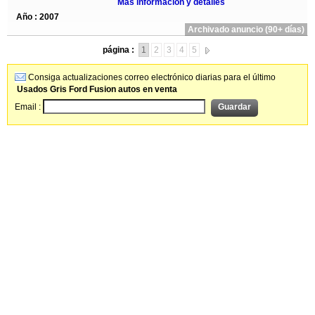
Más información y detalles
Año : 2007
Archivado anuncio (90+ días)
página :
1
2
3
4
5
Consiga actualizaciones correo electrónico diarias para el último
Usados Gris Ford Fusion autos en venta
Email :