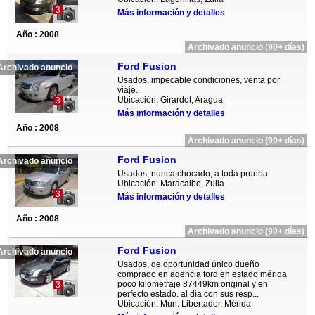
3
Más información y detalles
Año : 2008
Archivado anuncio (90+ días)
Ford Fusion
Archivado anuncio
Usados, impecable condiciones, venta por
viaje.
Ubicación: Girardot, Aragua
3
Más información y detalles
Año : 2008
Archivado anuncio (90+ días)
Ford Fusion
Archivado anuncio
Usados, nunca chocado, a toda prueba.
Ubicación: Maracaibo, Zulia
3
Más información y detalles
Año : 2008
Archivado anuncio (90+ días)
Ford Fusion
Archivado anuncio
Usados, de oportunidad único dueño
comprado en agencia ford en estado mérida
poco kilometraje 87449km original y en
3
perfecto estado. al día con sus resp...
Ubicación: Mun. Libertador, Mérida