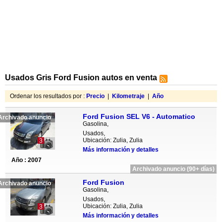
Usados Gris Ford Fusion autos en venta
Ordenar los resultados por :
Precio
|
Kilometraje
|
Año
Ford Fusion SEL V6 - Automatico
Archivado anuncio
Gasolina,
Usados,
Ubicación: Zulia, Zulia
3
Más información y detalles
Año : 2007
Archivado anuncio (90+ días)
Ford Fusion
Archivado anuncio
Gasolina,
Usados,
Ubicación: Zulia, Zulia
3
Más información y detalles