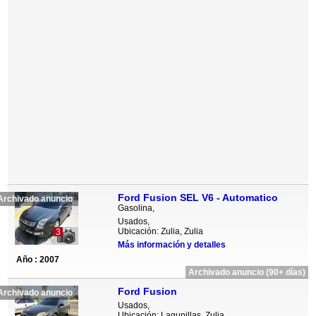
Ford Fusion SEL V6 - Automatico
Archivado anuncio
Gasolina,
Usados,
Ubicación: Zulia, Zulia
3
Más información y detalles
Año : 2007
Archivado anuncio (90+ días)
Ford Fusion
Archivado anuncio
Usados,
Ubicación: Lagunillas, Zulia