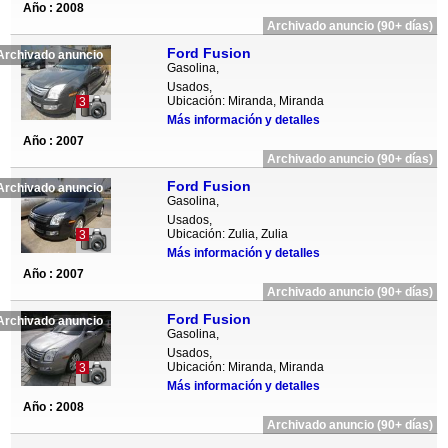
Año : 2008
Archivado anuncio (90+ días)
Ford Fusion
Archivado anuncio
Gasolina,
Usados,
Ubicación: Miranda, Miranda
3
Más información y detalles
Año : 2007
Archivado anuncio (90+ días)
Ford Fusion
Archivado anuncio
Gasolina,
Usados,
Ubicación: Zulia, Zulia
3
Más información y detalles
Año : 2007
Archivado anuncio (90+ días)
Ford Fusion
Archivado anuncio
Gasolina,
Usados,
Ubicación: Miranda, Miranda
3
Más información y detalles
Año : 2008
Archivado anuncio (90+ días)