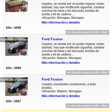
Usados, se vende por no poder reparar. motor
dañado, hay que rectificarle cigueñal, cambiar
3
conchar de biela y de bancada, bomba de
aceite y kit de cadena ...
Ubicación: Monagas, Monagas
Más información y detalles
Año : 2008
Archivado anuncio (90+ días)
Ford Fusion
Archivado anuncio
Usados, se vende por no poder reparar. motor
dañado, hay que rectificarle cigueñal, cambiar
conchar de biela y de bancada, bomba de
3
aceite y kit de cadena ...
Ubicación: Maturin, Monagas
Más información y detalles
Año : 2009
Archivado anuncio (90+ días)
Ford Fusion
Archivado anuncio
Usados, excelentes condiciones, a toda
prueba.
Ubicación: Maturin, Monagas
3
Más información y detalles
Año : 2007
Archivado anuncio (90+ días)