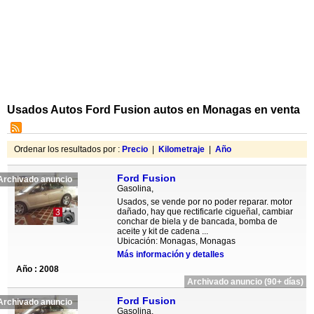
Usados Autos Ford Fusion autos en Monagas en venta
Ordenar los resultados por :
Precio
|
Kilometraje
|
Año
Ford Fusion
Archivado anuncio
Gasolina,
Usados, se vende por no poder reparar. motor
dañado, hay que rectificarle cigueñal, cambiar
3
conchar de biela y de bancada, bomba de
aceite y kit de cadena ...
Ubicación: Monagas, Monagas
Más información y detalles
Año : 2008
Archivado anuncio (90+ días)
Ford Fusion
Archivado anuncio
Gasolina,