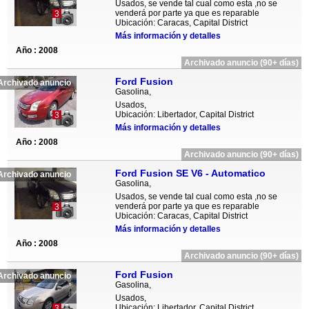
Usados, se vende tal cual como esta ,no se
venderá por parte ya que es reparable
3
Ubicación: Caracas, Capital District
Más información y detalles
Año : 2008
Archivado anuncio (90+ días)
Ford Fusion
Archivado anuncio
Gasolina,
Usados,
Ubicación: Libertador, Capital District
3
Más información y detalles
Año : 2008
Archivado anuncio (90+ días)
Ford Fusion SE V6 - Automatico
Archivado anuncio
Gasolina,
Usados, se vende tal cual como esta ,no se
venderá por parte ya que es reparable
3
Ubicación: Caracas, Capital District
Más información y detalles
Año : 2008
Archivado anuncio (90+ días)
Ford Fusion
Archivado anuncio
Gasolina,
Usados,
Ubicación: Libertador, Capital District
3