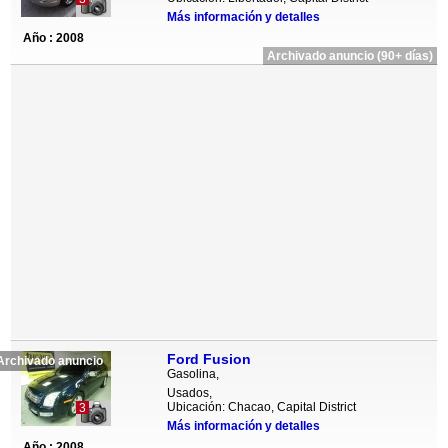
Más información y detalles
Año : 2008
Archivado anuncio (90+ días)
Ford Fusion
Archivado anuncio
Gasolina,
Usados,
Ubicación: Chacao, Capital District
3
Más información y detalles
Año : 2008