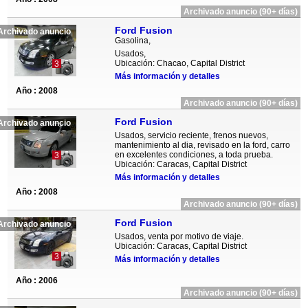
Archivado anuncio (90+ días)
Ford Fusion
Archivado anuncio
Gasolina,
Usados,
Ubicación: Chacao, Capital District
3
Más información y detalles
Año : 2008
Archivado anuncio (90+ días)
Ford Fusion
Archivado anuncio
Usados, servicio reciente, frenos nuevos,
mantenimiento al dia, revisado en la ford, carro
en excelentes condiciones, a toda prueba.
3
Ubicación: Caracas, Capital District
Más información y detalles
Año : 2008
Archivado anuncio (90+ días)
Ford Fusion
Archivado anuncio
Usados, venta por motivo de viaje.
Ubicación: Caracas, Capital District
3
Más información y detalles
Año : 2006
Archivado anuncio (90+ días)