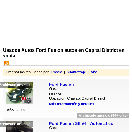
Usados Autos Ford Fusion autos en Capital District en
venta
Ordenar los resultados por :
Precio
|
Kilometraje
|
Año
Ford Fusion
Archivado anuncio
Gasolina,
Usados,
Ubicación: Chacao, Capital District
3
Más información y detalles
Año : 2008
Archivado anuncio (90+ días)
Ford Fusion SE V6 - Automatico
Archivado anuncio
Gasolina,