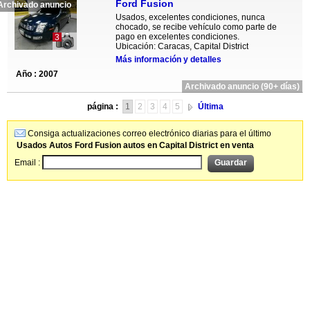
Ford Fusion
Archivado anuncio
Usados, excelentes condiciones, nunca
chocado, se recibe vehículo como parte de
pago en excelentes condiciones.
3
Ubicación: Caracas, Capital District
Más información y detalles
Año : 2007
Archivado anuncio (90+ días)
página :
1
2
3
4
5
Última
Consiga actualizaciones correo electrónico diarias para el último
Usados Autos Ford Fusion autos en Capital District en venta
Email :