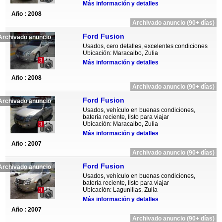
Más información y detalles
Año : 2008
Archivado anuncio (90+ días)
Ford Fusion
Archivado anuncio
Usados, cero detalles, excelentes condiciones
Ubicación: Maracaibo, Zulia
3
Más información y detalles
Año : 2008
Archivado anuncio (90+ días)
Ford Fusion
Archivado anuncio
Usados, vehículo en buenas condiciones,
batería reciente, listo para viajar
Ubicación: Maracaibo, Zulia
3
Más información y detalles
Año : 2007
Archivado anuncio (90+ días)
Ford Fusion
Archivado anuncio
Usados, vehículo en buenas condiciones,
batería reciente, listo para viajar
Ubicación: Lagunillas, Zulia
3
Más información y detalles
Año : 2007
Archivado anuncio (90+ días)