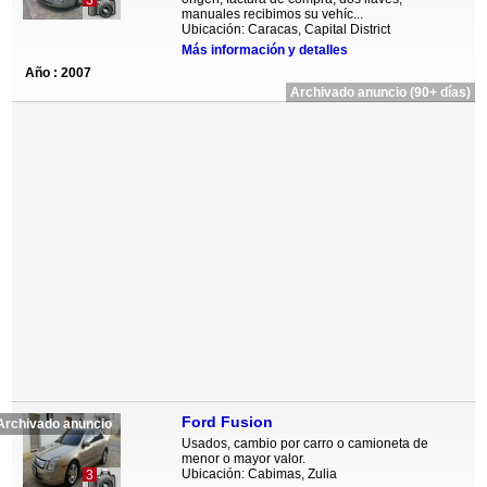
3
manuales recibimos su vehíc...
Ubicación: Caracas, Capital District
Más información y detalles
Año : 2007
Archivado anuncio (90+ días)
Ford Fusion
Archivado anuncio
Usados, cambio por carro o camioneta de
menor o mayor valor.
Ubicación: Cabimas, Zulia
3