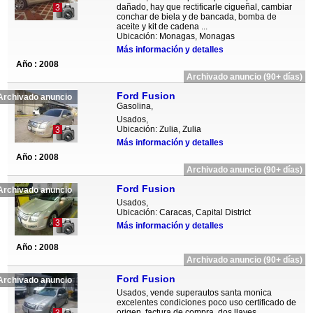
dañado, hay que rectificarle cigueñal, cambiar
3
conchar de biela y de bancada, bomba de
aceite y kit de cadena ...
Ubicación: Monagas, Monagas
Más información y detalles
Año : 2008
Archivado anuncio (90+ días)
Ford Fusion
Archivado anuncio
Gasolina,
Usados,
Ubicación: Zulia, Zulia
3
Más información y detalles
Año : 2008
Archivado anuncio (90+ días)
Ford Fusion
Archivado anuncio
Usados,
Ubicación: Caracas, Capital District
3
Más información y detalles
Año : 2008
Archivado anuncio (90+ días)
Ford Fusion
Archivado anuncio
Usados, vende superautos santa monica
excelentes condiciones poco uso certificado de
origen, factura de compra, dos llaves,