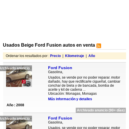
Usados Beige Ford Fusion autos en venta
Ordenar los resultados por :
Precio
|
Kilometraje
|
Año
Ford Fusion
Archivado anuncio
Gasolina,
Usados, se vende por no poder reparar. motor
dañado, hay que rectificarle cigueñal, cambiar
3
conchar de biela y de bancada, bomba de
aceite y kit de cadena ...
Ubicación: Monagas, Monagas
Más información y detalles
Año : 2008
Archivado anuncio (90+ días)
Ford Fusion
Archivado anuncio
Gasolina,
Usados, se vende por no poder reparar. motor