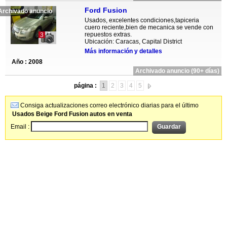
Ford Fusion
Archivado anuncio
Usados, excelentes condiciones,tapiceria
cuero reciente,bien de mecanica se vende con
repuestos extras.
3
Ubicación: Caracas, Capital District
Más información y detalles
Año : 2008
Archivado anuncio (90+ días)
página :
1
2
3
4
5
Consiga actualizaciones correo electrónico diarias para el último
Usados Beige Ford Fusion autos en venta
Email :