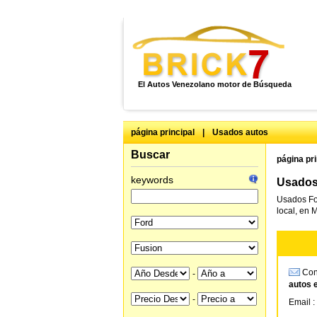
El Autos Venezolano motor de Búsqueda
página principal
|
Usados autos
Buscar
página pri
keywords
Usados 
Usados Fo
local, en 
Cons
-
autos 
-
Email :