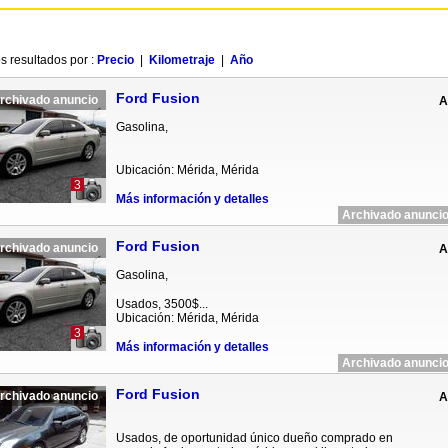
s resultados por :
Precio
|
Kilometraje
|
Año
Ford Fusion
rchivado anuncio
A
Gasolina,
Ubicación: Mérida, Mérida
3
Más información y detalles
Archivado anuncio
Ford Fusion
rchivado anuncio
A
Gasolina,
Usados, 3500$...
Ubicación: Mérida, Mérida
3
Más información y detalles
Archivado anuncio
Ford Fusion
rchivado anuncio
A
Usados, de oportunidad único dueño comprado en