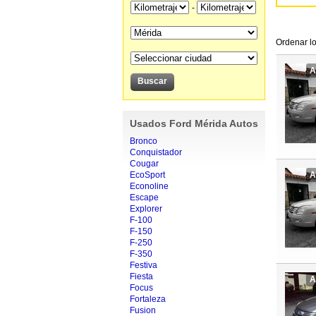
-
Ordenar lo
A
Usados Ford Mérida Autos
Bronco
Conquistador
Cougar
EcoSport
A
Econoline
Escape
Explorer
F-100
F-150
F-250
F-350
Festiva
Fiesta
A
Focus
Fortaleza
Fusion