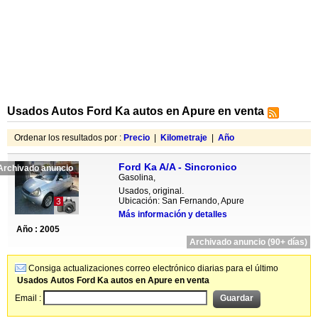
Usados Autos Ford Ka autos en Apure en venta
Ordenar los resultados por :
Precio
|
Kilometraje
|
Año
Ford Ka A/A - Sincronico
Archivado anuncio
Gasolina,
Usados, original.
Ubicación: San Fernando, Apure
3
Más información y detalles
Año : 2005
Archivado anuncio (90+ días)
Consiga actualizaciones correo electrónico diarias para el último
Usados Autos Ford Ka autos en Apure en venta
Email :