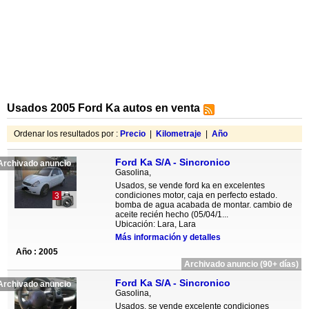
Usados 2005 Ford Ka autos en venta
Ordenar los resultados por :
Precio
|
Kilometraje
|
Año
Ford Ka S/A - Sincronico
Archivado anuncio
Gasolina,
Usados, se vende ford ka en excelentes
condiciones motor, caja en perfecto estado.
3
bomba de agua acabada de montar. cambio de
aceite recién hecho (05/04/1...
Ubicación: Lara, Lara
Más información y detalles
Año : 2005
Archivado anuncio (90+ días)
Ford Ka S/A - Sincronico
Archivado anuncio
Gasolina,
Usados, se vende excelente condiciones