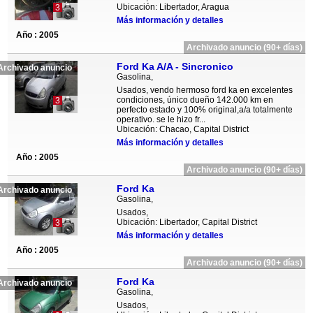
Ubicación: Libertador, Aragua
3
Más información y detalles
Año : 2005
Archivado anuncio (90+ días)
Ford Ka A/A - Sincronico
Archivado anuncio
Gasolina,
Usados, vendo hermoso ford ka en excelentes
condiciones, único dueño 142.000 km en
3
perfecto estado y 100% original,a/a totalmente
operativo. se le hizo fr...
Ubicación: Chacao, Capital District
Más información y detalles
Año : 2005
Archivado anuncio (90+ días)
Ford Ka
Archivado anuncio
Gasolina,
Usados,
Ubicación: Libertador, Capital District
3
Más información y detalles
Año : 2005
Archivado anuncio (90+ días)
Ford Ka
Archivado anuncio
Gasolina,
Usados,