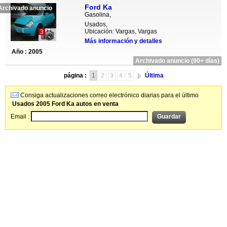
Ford Ka
Archivado anuncio
Gasolina,
Usados,
Ubicación: Vargas, Vargas
3
Más información y detalles
Año : 2005
Archivado anuncio (90+ días)
página :
1
2
3
4
5
Última
Consiga actualizaciones correo electrónico diarias para el último
Usados 2005 Ford Ka autos en venta
Email :