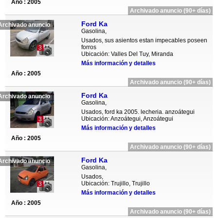
Año : 2005
Archivado anuncio (90+ días)
Ford Ka
Archivado anuncio
Gasolina,
Usados, sus asientos estan impecables poseen
forros
3
Ubicación: Valles Del Tuy, Miranda
Más información y detalles
Año : 2005
Archivado anuncio (90+ días)
Ford Ka
Archivado anuncio
Gasolina,
Usados, ford ka 2005. lecheria. anzoátegui
Ubicación: Anzoátegui, Anzoátegui
3
Más información y detalles
Año : 2005
Archivado anuncio (90+ días)
Ford Ka
Archivado anuncio
Gasolina,
Usados,
Ubicación: Trujillo, Trujillo
3
Más información y detalles
Año : 2005
Archivado anuncio (90+ días)