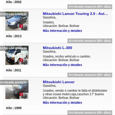
Año : 2002
Archivado anuncio (90+ días)
Mitsubishi Lancer Touring 2.0 - Automatico
Archivado anuncio
Gasolina,
Usados,
Ubicación: Bolívar, Bolívar
3
Más información y detalles
Año : 2013
Archivado anuncio (90+ días)
Mitsubishi L-300
Archivado anuncio
Gasolina,
Usados, recibo vehiculo o cambio.
Ubicación: Bolívar, Bolívar
3
Más información y detalles
Año : 2011
Archivado anuncio (90+ días)
Mitsubishi Lancer
Archivado anuncio
Gasolina,
Usados, vendo o cambio le falta el distribuidor
y otras cosas motor,caja,cauchos 17" bueno
3
Ubicación: Bolívar, Bolívar
Más información y detalles
Año : 1999
Archivado anuncio (90+ días)