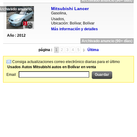
Archivado anuncio (90+ días)
Mitsubishi Lancer
Archivado anuncio
Gasolina,
Usados,
Ubicación: Bolívar, Bolívar
3
Más información y detalles
Año : 2012
Archivado anuncio (90+ días)
página :
1
2
3
4
5
Última
Consiga actualizaciones correo electrónico diarias para el último
Usados Autos Mitsubishi autos en Bolívar en venta
Email :