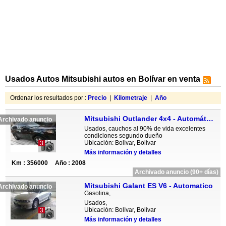
Usados Autos Mitsubishi autos en Bolívar en venta
Ordenar los resultados por :
Precio
|
Kilometraje
|
Año
Mitsubishi Outlander 4x4 - Automática
Archivado anuncio
Usados, cauchos al 90% de vida excelentes
condiciones segundo dueño
Ubicación: Bolívar, Bolívar
3
Más información y detalles
Km : 356000
Año : 2008
Archivado anuncio (90+ días)
Mitsubishi Galant ES V6 - Automatico
Archivado anuncio
Gasolina,
Usados,
Ubicación: Bolívar, Bolívar
3
Más información y detalles