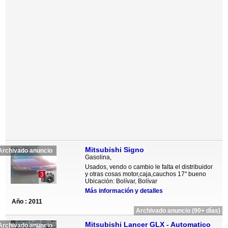
Mitsubishi Signo
Archivado anuncio
Gasolina,
Usados, vendo o cambio le falta el distribuidor
y otras cosas motor,caja,cauchos 17" bueno
3
Ubicación: Bolívar, Bolívar
Más información y detalles
Año : 2011
Archivado anuncio (90+ días)
Mitsubishi Lancer GLX - Automatico
Archivado anuncio