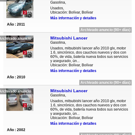
Gasolina,
Usados,
Ubicación: Bolívar, Bolívar
3
Más información y detalles
Año : 2011
Archivado anuncio (90+ días)
Mitsubishi Lancer
Archivado anuncio
Gasolina,
Usados, mitsubishi lancer año 2010 glx, motor
1.6, sincrónico, dos cauchos nuevos y dos con
3
60%, de vida, batería nueva todos sus servicios
y asegurado, ún...
Ubicación: Bolívar, Bolívar
Más información y detalles
Año : 2010
Archivado anuncio (90+ días)
Mitsubishi Lancer
Archivado anuncio
Gasolina,
Usados, mitsubishi lancer año 2010 glx, motor
1.6, sincrónico, dos cauchos nuevos y dos con
2
60%, de vida, batería nueva todos sus servicios
y asegurado, ún...
Ubicación: Bolívar, Bolívar
Más información y detalles
Año : 2002