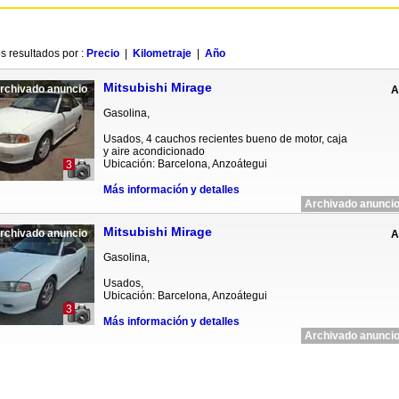
s resultados por :
Precio
|
Kilometraje
|
Año
Mitsubishi Mirage
rchivado anuncio
A
Gasolina,
Usados, 4 cauchos recientes bueno de motor, caja
y aire acondicionado
Ubicación: Barcelona, Anzoátegui
3
Más información y detalles
Archivado anuncio
Mitsubishi Mirage
rchivado anuncio
A
Gasolina,
Usados,
Ubicación: Barcelona, Anzoátegui
3
Más información y detalles
Archivado anuncio