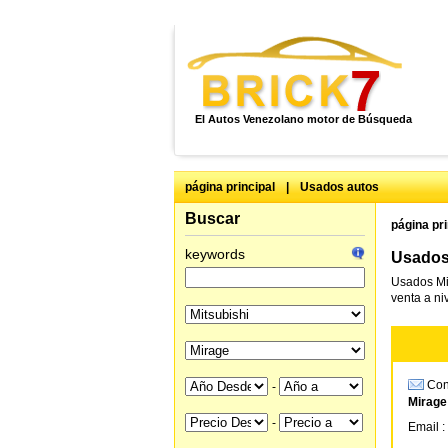
El Autos Venezolano motor de Búsqueda
página principal
|
Usados autos
Buscar
página pri
keywords
Usados 
Usados Mit
venta a ni
Cons
-
Mirage
-
Email :