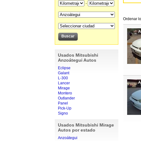
-
Ordenar lo
A
Usados Mitsubishi
Anzoátegui Autos
Eclipse
Galant
L-300
A
Lancer
Mirage
Montero
Outlander
Panel
Pick-Up
Signo
Usados Mitsubishi Mirage
Autos por estado
Anzoátegui