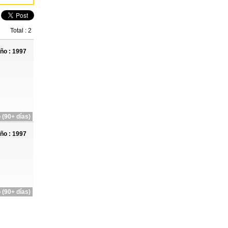
Total : 2
ño : 1997
 (90+ días)
ño : 1997
 (90+ días)