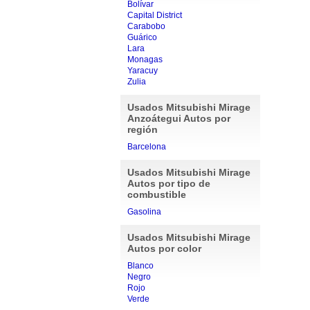
Bolívar
Capital District
Carabobo
Guárico
Lara
Monagas
Yaracuy
Zulia
Usados Mitsubishi Mirage
Anzoátegui Autos por
región
Barcelona
Usados Mitsubishi Mirage
Autos por tipo de
combustible
Gasolina
Usados Mitsubishi Mirage
Autos por color
Blanco
Negro
Rojo
Verde