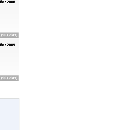
ño : 2008
 (90+ días)
ño : 2009
 (90+ días)