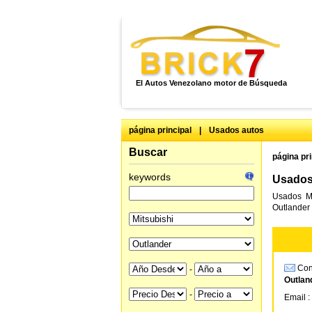
El Autos Venezolano motor de Búsqueda
página principal
|
Usados autos
Buscar
página pri
keywords
Usados 
Usados Mi
Outlander 
Cons
-
Outlan
-
Email :