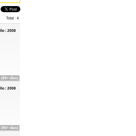
Total : 4
ño : 2008
 (90+ días)
ño : 2008
 (90+ días)