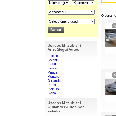
-
Ordenar lo
A
Usados Mitsubishi
Anzoátegui Autos
Eclipse
Galant
L-300
Lancer
Mirage
A
Montero
Outlander
Panel
Pick-Up
Signo
Usados Mitsubishi
Outlander Autos por
estado