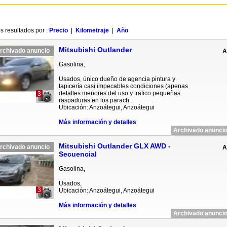
s resultados por :
Precio
|
Kilometraje
|
Año
Mitsubishi Outlander
rchivado anuncio
A
Gasolina,
Usados, único dueño de agencia pintura y
tapicería casi impecables condiciones (apenas
detalles menores del uso y trafico pequeñas
3
raspaduras en los parach...
Ubicación: Anzoátegui, Anzoátegui
Más información y detalles
Archivado anuncio
Mitsubishi Outlander GLX AWD -
rchivado anuncio
A
Secuencial
Gasolina,
Usados,
3
Ubicación: Anzoátegui, Anzoátegui
Más información y detalles
Archivado anuncio