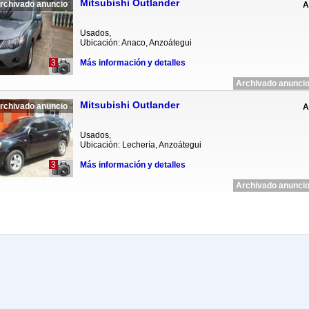
Mitsubishi Outlander
rchivado anuncio
A
Usados,
Ubicación: Anaco, Anzoátegui
3
Más información y detalles
Archivado anuncio
Mitsubishi Outlander
rchivado anuncio
A
Usados,
Ubicación: Lechería, Anzoátegui
3
Más información y detalles
Archivado anuncio