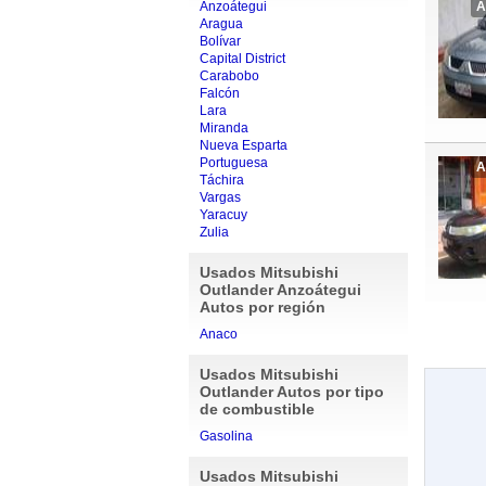
Anzoátegui
A
Aragua
Bolívar
Capital District
Carabobo
Falcón
Lara
Miranda
Nueva Esparta
Portuguesa
A
Táchira
Vargas
Yaracuy
Zulia
Usados Mitsubishi
Outlander Anzoátegui
Autos por región
Anaco
Usados Mitsubishi
Outlander Autos por tipo
de combustible
Gasolina
Usados Mitsubishi