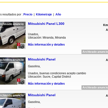
s resultados por :
Precio
|
Kilometraje
|
Año
Mitsubishi Panel L300
rchivado anuncio
Km 
A
Usados,
Ubicación: Miranda, Miranda
3
Más información y detalles
Archivado anuncio
Mitsubishi Panel
rchivado anuncio
A
Gasolina,
Usados, buenas condiciones acepto cambio
Ubicación: Sucre, Capital District
3
Más información y detalles
Archivado anuncio
Mitsubishi Panel
rchivado anuncio
A
Gasolina,