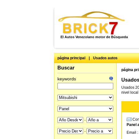
El Autos Venezolano motor de Búsqueda
página principal
|
Usados autos
Buscar
página pri
keywords
Usados 
Usados 20
nivel loca
Cons
-
Panel 
-
Email :