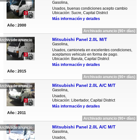
Gasolina,
Usados, buenas condiciones acepto cambio
Ubicación: Sucre, Capital District
3
Más información y detalles
Año : 2000
Archivado anuncio (90+ días)
Mitsubishi Panel 2.0L M/T
Archivado anuncio
Gasolina,
Usados, camioneta en excelentes condiciones,
aceptamos vehiculo en forma de pago.
3
Ubicación: Baruta, Capital District
Más información y detalles
Año : 2015
Archivado anuncio (90+ días)
Mitsubishi Panel 2.0L A/C M/T
Archivado anuncio
Gasolina,
Usados,
Ubicación: Libertador, Capital District
3
Más información y detalles
Año : 2011
Archivado anuncio (90+ días)
Mitsubishi Panel 2.0L A/C M/T
Archivado anuncio
Gasolina,
Usados,