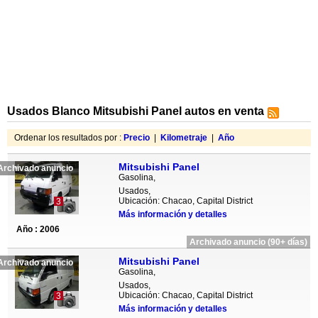
Usados Blanco Mitsubishi Panel autos en venta
Ordenar los resultados por :
Precio
|
Kilometraje
|
Año
Mitsubishi Panel
Archivado anuncio
Gasolina,
Usados,
Ubicación: Chacao, Capital District
3
Más información y detalles
Año : 2006
Archivado anuncio (90+ días)
Mitsubishi Panel
Archivado anuncio
Gasolina,
Usados,
Ubicación: Chacao, Capital District
3
Más información y detalles