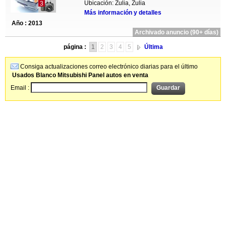
Ubicación: Zulia, Zulia
3
Más información y detalles
Año : 2013
Archivado anuncio (90+ días)
página :
1
2
3
4
5
Última
Consiga actualizaciones correo electrónico diarias para el último
Usados Blanco Mitsubishi Panel autos en venta
Email :