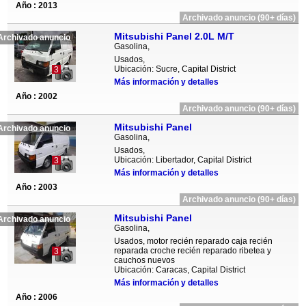
Año : 2013
Archivado anuncio (90+ días)
Mitsubishi Panel 2.0L M/T
Archivado anuncio
Gasolina,
Usados,
Ubicación: Sucre, Capital District
3
Más información y detalles
Año : 2002
Archivado anuncio (90+ días)
Mitsubishi Panel
Archivado anuncio
Gasolina,
Usados,
Ubicación: Libertador, Capital District
3
Más información y detalles
Año : 2003
Archivado anuncio (90+ días)
Mitsubishi Panel
Archivado anuncio
Gasolina,
Usados, motor recién reparado caja recién
reparada croche recién reparado ribetea y
3
cauchos nuevos
Ubicación: Caracas, Capital District
Más información y detalles
Año : 2006