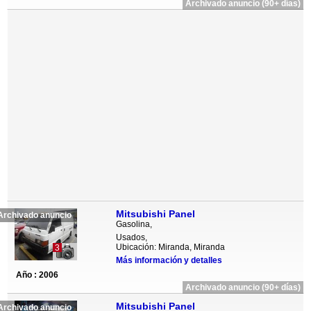
Archivado anuncio (90+ días)
Mitsubishi Panel
Archivado anuncio
Gasolina,
Usados,
Ubicación: Miranda, Miranda
3
Más información y detalles
Año : 2006
Archivado anuncio (90+ días)
Mitsubishi Panel
Archivado anuncio