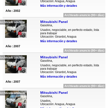
Ubicación: Aragua, Aragua
3
Más información y detalles
Año : 2002
Archivado anuncio (90+ días)
Mitsubishi Panel
Archivado anuncio
Gasolina,
Usados, negociable, en perfecto estado, lista
para trabajar
3
Ubicación: Girardot, Aragua
Más información y detalles
Año : 2007
Archivado anuncio (90+ días)
Mitsubishi Panel
Archivado anuncio
Gasolina,
Usados, negociable, en perfecto estado, lista
para trabajar
3
Ubicación: Girardot, Aragua
Más información y detalles
Año : 2007
Archivado anuncio (90+ días)
Mitsubishi Panel
Archivado anuncio
Gasolina,
Usados,
Ubicación: Aragua, Aragua
3