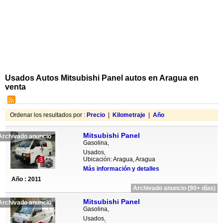
Usados Autos Mitsubishi Panel autos en Aragua en
venta
Ordenar los resultados por :
Precio
|
Kilometraje
|
Año
Mitsubishi Panel
Archivado anuncio
Gasolina,
Usados,
Ubicación: Aragua, Aragua
3
Más información y detalles
Año : 2011
Archivado anuncio (90+ días)
Mitsubishi Panel
Archivado anuncio
Gasolina,
Usados,