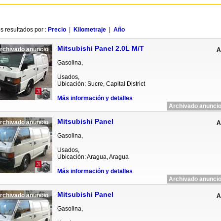
s resultados por :
Precio
|
Kilometraje
|
Año
Mitsubishi Panel 2.0L M/T
rchivado anuncio
A
Gasolina,
Usados,
Ubicación: Sucre, Capital District
3
Más información y detalles
Archivado anuncio
Mitsubishi Panel
rchivado anuncio
A
Gasolina,
Usados,
Ubicación: Aragua, Aragua
3
Más información y detalles
Archivado anuncio
Mitsubishi Panel
rchivado anuncio
A
Gasolina,