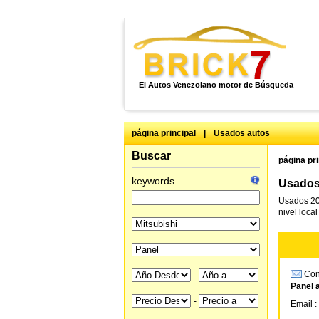
El Autos Venezolano motor de Búsqueda
página principal
|
Usados autos
Buscar
página pri
keywords
Usados 
Usados 20
nivel loca
Cons
-
Panel 
-
Email :