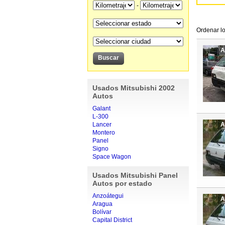
-
Ordenar lo
A
Usados Mitsubishi 2002
Autos
Galant
L-300
Lancer
A
Montero
Panel
Signo
Space Wagon
Usados Mitsubishi Panel
Autos por estado
Anzoátegui
A
Aragua
Bolívar
Capital District