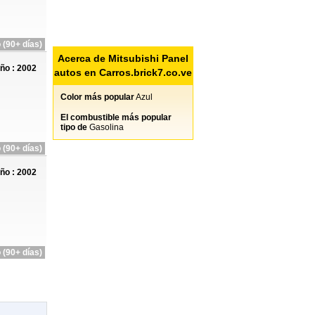
 (90+ días)
Acerca de Mitsubishi Panel
ño : 2002
autos en Carros.brick7.co.ve
Color más popular
Azul
El combustible más popular
tipo de
Gasolina
 (90+ días)
ño : 2002
 (90+ días)