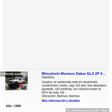
Mitsubishi Montero Dakar GLX 2P 4x4 - Sincronico
Archivado anuncio
Gasolina,
Usados, la camioneta esta en excelentes
condiciones, motor, caja, full aire, tren delantero
3
ajustado, 4x4 perfecta, los cauchos estan al
50% de vida, full ...
Ubicación: Barinas, Barinas
Más información y detalles
Año : 1996
Archivado anuncio (90+ días)