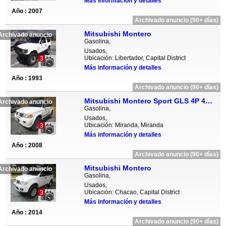
Más información y detalles
Año : 2007
Archivado anuncio (90+ días)
Mitsubishi Montero
Archivado anuncio
Gasolina,
Usados,
Ubicación: Libertador, Capital District
3
Más información y detalles
Año : 1993
Archivado anuncio (90+ días)
Mitsubishi Montero Sport GLS 4P 4x4 - Automatico
Archivado anuncio
Gasolina,
Usados,
Ubicación: Miranda, Miranda
3
Más información y detalles
Año : 2008
Archivado anuncio (90+ días)
Mitsubishi Montero
Archivado anuncio
Gasolina,
Usados,
Ubicación: Chacao, Capital District
3
Más información y detalles
Año : 2014
Archivado anuncio (90+ días)