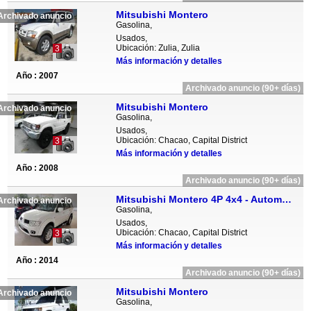
Mitsubishi Montero
Archivado anuncio
Gasolina,
Usados,
Ubicación: Zulia, Zulia
3
Más información y detalles
Año : 2007
Archivado anuncio (90+ días)
Mitsubishi Montero
Archivado anuncio
Gasolina,
Usados,
Ubicación: Chacao, Capital District
3
Más información y detalles
Año : 2008
Archivado anuncio (90+ días)
Mitsubishi Montero 4P 4x4 - Automatico
Archivado anuncio
Gasolina,
Usados,
Ubicación: Chacao, Capital District
3
Más información y detalles
Año : 2014
Archivado anuncio (90+ días)
Mitsubishi Montero
Archivado anuncio
Gasolina,