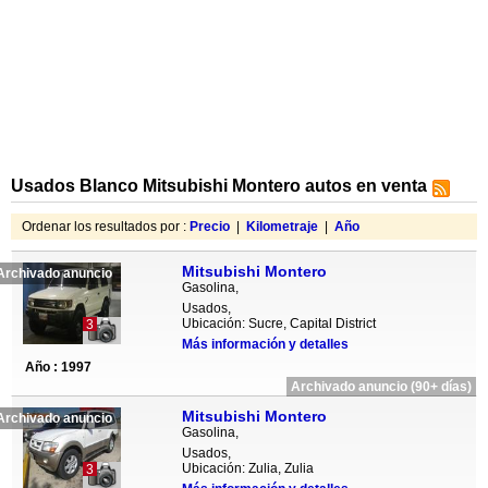
Usados Blanco Mitsubishi Montero autos en venta
Ordenar los resultados por :
Precio
|
Kilometraje
|
Año
Mitsubishi Montero
Archivado anuncio
Gasolina,
Usados,
Ubicación: Sucre, Capital District
3
Más información y detalles
Año : 1997
Archivado anuncio (90+ días)
Mitsubishi Montero
Archivado anuncio
Gasolina,
Usados,
Ubicación: Zulia, Zulia
3