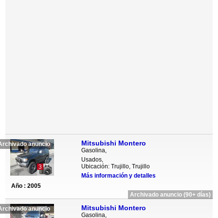
Mitsubishi Montero
Archivado anuncio
Gasolina,
Usados,
Ubicación: Trujillo, Trujillo
3
Más información y detalles
Año : 2005
Archivado anuncio (90+ días)
Mitsubishi Montero
Archivado anuncio
Gasolina,