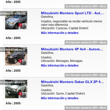
Año : 2005
Archivado anuncio (90+ días)
Mitsubishi Montero Sport LTD - Automatico
Archivado anuncio
Gasolina,
Usados, negociable se recibe vehículo menor
valor mas diferencia
3
Ubicación: Caracas, Capital District
Más información y detalles
Año : 2005
Archivado anuncio (90+ días)
Mitsubishi Montero 4P 4x4 - Automatico
Archivado anuncio
Gasolina,
Usados,
Ubicación: Monagas, Monagas
3
Más información y detalles
Año : 2005
Archivado anuncio (90+ días)
Mitsubishi Montero Dakar GLX 2P 4x4 - Sincronico
Archivado anuncio
Gasolina,
Usados,
Ubicación: Sucre, Capital District
3
Más información y detalles
Año : 2005
Archivado anuncio (90+ días)