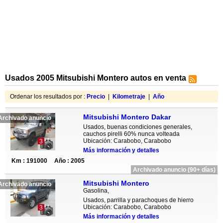
Usados 2005 Mitsubishi Montero autos en venta
Ordenar los resultados por :
Precio
|
Kilometraje
|
Año
Mitsubishi Montero Dakar
Archivado anuncio
Usados, buenas condiciones generales,
cauchos pirelli 60% nunca volteada
Ubicación: Carabobo, Carabobo
3
Más información y detalles
Km : 191000
Año : 2005
Archivado anuncio (90+ días)
Mitsubishi Montero
Archivado anuncio
Gasolina,
Usados, parrilla y parachoques de hierro
Ubicación: Carabobo, Carabobo
3
Más información y detalles