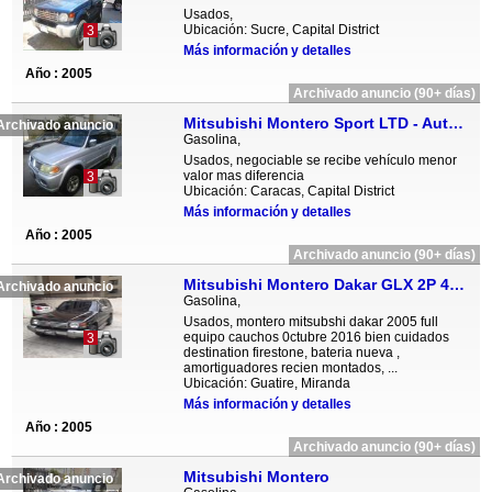
Usados,
Ubicación: Sucre, Capital District
3
Más información y detalles
Año : 2005
Archivado anuncio (90+ días)
Mitsubishi Montero Sport LTD - Automatico
Archivado anuncio
Gasolina,
Usados, negociable se recibe vehículo menor
valor mas diferencia
3
Ubicación: Caracas, Capital District
Más información y detalles
Año : 2005
Archivado anuncio (90+ días)
Mitsubishi Montero Dakar GLX 2P 4x4 - Sincronico
Archivado anuncio
Gasolina,
Usados, montero mitsubshi dakar 2005 full
equipo cauchos 0ctubre 2016 bien cuidados
3
destination firestone, bateria nueva ,
amortiguadores recien montados, ...
Ubicación: Guatire, Miranda
Más información y detalles
Año : 2005
Archivado anuncio (90+ días)
Mitsubishi Montero
Archivado anuncio