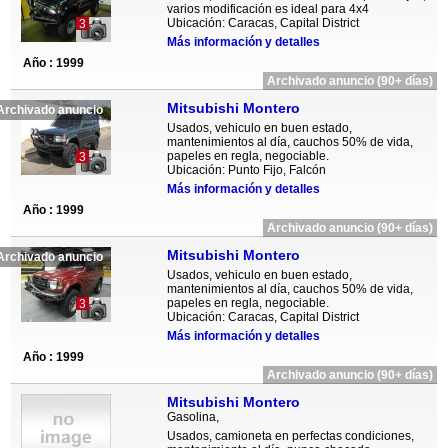
varios modificación es ideal para 4x4
Ubicación: Caracas, Capital District
3
Más información y detalles
Año : 1999
Archivado anuncio (90+ días)
Mitsubishi Montero
Archivado anuncio
Usados, vehiculo en buen estado,
mantenimientos al día, cauchos 50% de vida,
papeles en regla, negociable.
3
Ubicación: Punto Fijo, Falcón
Más información y detalles
Año : 1999
Archivado anuncio (90+ días)
Mitsubishi Montero
Archivado anuncio
Usados, vehiculo en buen estado,
mantenimientos al día, cauchos 50% de vida,
papeles en regla, negociable.
3
Ubicación: Caracas, Capital District
Más información y detalles
Año : 1999
Archivado anuncio (90+ días)
Mitsubishi Montero
Gasolina,
Usados, camioneta en perfectas condiciones,