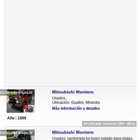
Mitsubishi Montero
Archivado anuncio
Usados,
Ubicación: Guatire, Miranda
3
Más información y detalles
Año : 1999
Archivado anuncio (90+ días)
Mitsubishi Montero
Archivado anuncio
Usados, camioneta en buen estado para viajes,