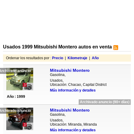
Usados 1999 Mitsubishi Montero autos en venta
Ordenar los resultados por :
Precio
|
Kilometraje
|
Año
Mitsubishi Montero
Archivado anuncio
Gasolina,
Usados,
Ubicación: Chacao, Capital District
3
Más información y detalles
Año : 1999
Archivado anuncio (90+ días)
Mitsubishi Montero
Archivado anuncio
Gasolina,
Usados,
Ubicación: Miranda, Miranda
3
Más información y detalles