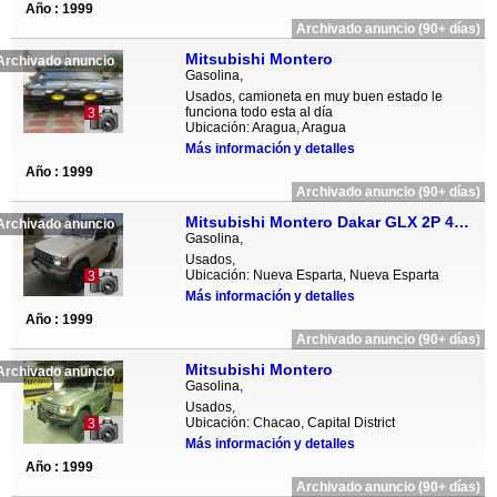
Año : 1999
Archivado anuncio (90+ días)
Mitsubishi Montero
Archivado anuncio
Gasolina,
Usados, camioneta en muy buen estado le
funciona todo esta al día
3
Ubicación: Aragua, Aragua
Más información y detalles
Año : 1999
Archivado anuncio (90+ días)
Mitsubishi Montero Dakar GLX 2P 4x4 - Sincronico
Archivado anuncio
Gasolina,
Usados,
Ubicación: Nueva Esparta, Nueva Esparta
3
Más información y detalles
Año : 1999
Archivado anuncio (90+ días)
Mitsubishi Montero
Archivado anuncio
Gasolina,
Usados,
Ubicación: Chacao, Capital District
3
Más información y detalles
Año : 1999
Archivado anuncio (90+ días)