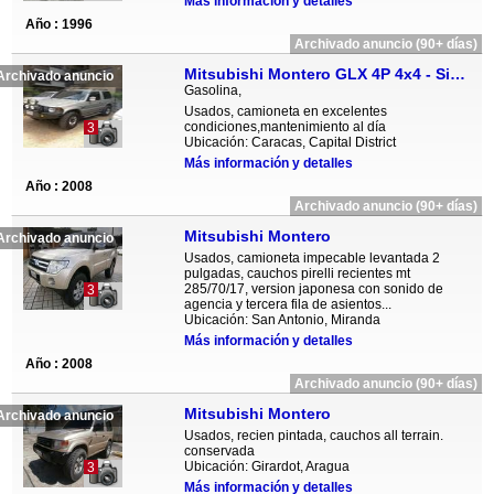
Más información y detalles
Año : 1996
Archivado anuncio (90+ días)
Mitsubishi Montero GLX 4P 4x4 - Sincronico
Archivado anuncio
Gasolina,
Usados, camioneta en excelentes
condiciones,mantenimiento al día
3
Ubicación: Caracas, Capital District
Más información y detalles
Año : 2008
Archivado anuncio (90+ días)
Mitsubishi Montero
Archivado anuncio
Usados, camioneta impecable levantada 2
pulgadas, cauchos pirelli recientes mt
285/70/17, version japonesa con sonido de
3
agencia y tercera fila de asientos...
Ubicación: San Antonio, Miranda
Más información y detalles
Año : 2008
Archivado anuncio (90+ días)
Mitsubishi Montero
Archivado anuncio
Usados, recien pintada, cauchos all terrain.
conservada
Ubicación: Girardot, Aragua
3
Más información y detalles