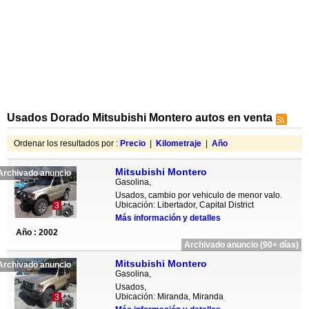
Usados Dorado Mitsubishi Montero autos en venta
Ordenar los resultados por :
Precio
|
Kilometraje
|
Año
Mitsubishi Montero
Archivado anuncio
Gasolina,
Usados, cambio por vehiculo de menor valo.
Ubicación: Libertador, Capital District
3
Más información y detalles
Año : 2002
Archivado anuncio (90+ días)
Mitsubishi Montero
Archivado anuncio
Gasolina,
Usados,
Ubicación: Miranda, Miranda
3