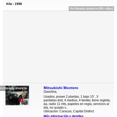
Año : 1998
Archivado anuncio (90+ días)
Mitsubishi Montero
Archivado anuncio
Gasolina,
Usados, posee 2 plantas, 1 bajo 15¨, 3
pantallas dvd, 4 medios, 4 twister, tiene regleta,
3
pa, radio 11 mts, papeles en regla, servicios al
día, no acepto v...
Ubicación: Caracas, Capital District
Más información y detalles