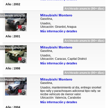
Año : 2002
Archivado anuncio (90+ días)
Mitsubishi Montero
Archivado anuncio
Gasolina,
Usados,
Ubicación: Girardot, Aragua
3
Más información y detalles
Año : 2001
Archivado anuncio (90+ días)
Mitsubishi Montero
Archivado anuncio
Gasolina,
Usados,
Ubicación: Caracas, Capital District
3
Más información y detalles
Año : 1998
Archivado anuncio (90+ días)
Mitsubishi Montero
Archivado anuncio
Gasolina,
Usados, mantenimiento al dia, entrego snorkel
tipo rally y parachoques adicional tipo rally. se
3
recibe vehiculo de menor valor.
Ubicación: Valencia, Carabobo
Más información y detalles
Año : 2004