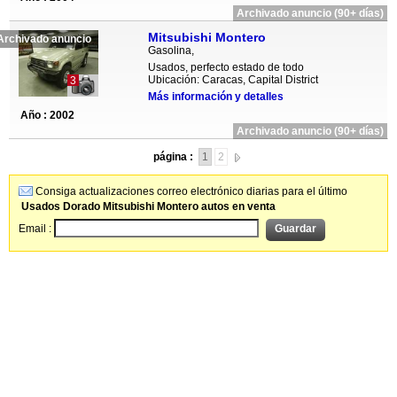
Archivado anuncio (90+ días)
Mitsubishi Montero
Archivado anuncio
Gasolina,
Usados, perfecto estado de todo
Ubicación: Caracas, Capital District
3
Más información y detalles
Año : 2002
Archivado anuncio (90+ días)
página :
1
2
Consiga actualizaciones correo electrónico diarias para el último
Usados Dorado Mitsubishi Montero autos en venta
Email :